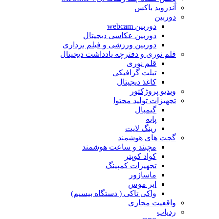
آندروید باکس
دوربین
دوربین webcam
دوربین عکاسی دیجیتال
دوربین‌ ورزشی و فیلم برداری
قلم نوری و دفترچه یادداشت دیجیتال
قلم نوری
تبلت گرافیکی
کاغذ دیجیتال
ویدیو پروژکتور
تجهیزات تولید محتوا
گیمبال
پایه
رینگ لایت
گجت های هوشمند
مچبند و ساعت هوشمند
کواد کوپتر
تجهیزات کمپینگ
ماساژور
ایر موس
واکی تاکی ( دستگاه بیسیم)
واقعیت مجازی
ردیاب