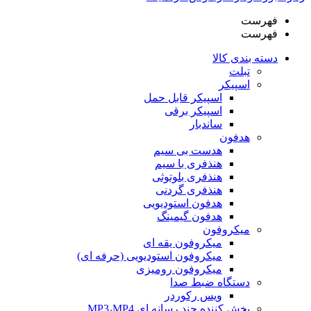
فهرست
فهرست
دسته بندی کالا
تبلت
اسپیکر
اسپیکر قابل حمل
اسپیکر برقی
ساندبار
هدفون
هدست بی سیم
هنذفری با سیم
هنذفری بلوتوثی
هنذفری گردنی
هدفون استودیویی
هدفون گیمینگ
میکروفون
میکروفون یقه ای
میکروفون استودیویی (حرفه ای)
میکروفون رومیزی
دستگاه ضبط صدا
ویس رکوردر
پخش کننده چند رسانه ای MP3،MP4