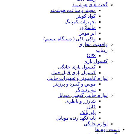
گجت های هوشمند
مچبند و ساعت هوشمند
کواد کوپتر
تجهیزات کمپینگ
ماساژور
ایر موس
واکی تاکی ( دستگاه بیسیم)
واقعیت مجازی
ردیاب
GPS
کنسول بازی
کنسول بازی خانگی
کنسول بازی قابل حمل
لوازم کامپیوتر و تجهیزات جانبی
موس و کیبرد و پرزنتر
موارد دیگر
لوازم جانبی گوشی موبایل
شارژر و باطری
کابل
پاوربانک
پایه نگهدارنده موبایل
لوازم خانگی
دست دوم ها