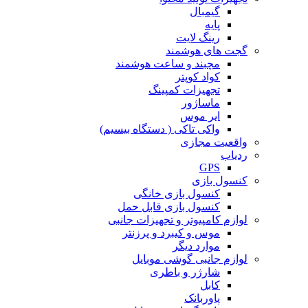
گیمبال
پایه
رینگ لایت
گجت های هوشمند
مچبند و ساعت هوشمند
کواد کوپتر
تجهیزات کمپینگ
ماساژور
ایر موس
واکی تاکی ( دستگاه بیسیم)
واقعیت مجازی
ردیاب
GPS
کنسول بازی
کنسول بازی خانگی
کنسول بازی قابل حمل
لوازم کامپیوتر و تجهیزات جانبی
موس و کیبرد و پرزنتر
موارد دیگر
لوازم جانبی گوشی موبایل
شارژر و باطری
کابل
پاوربانک