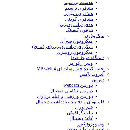
هدست بی سیم
هنذفری با سیم
هنذفری بلوتوثی
هنذفری گردنی
هدفون استودیویی
هدفون گیمینگ
میکروفون
میکروفون یقه ای
میکروفون استودیویی (حرفه ای)
میکروفون رومیزی
دستگاه ضبط صدا
ویس رکوردر
پخش کننده چند رسانه ای MP3،MP4
آندروید باکس
دوربین
دوربین webcam
دوربین عکاسی دیجیتال
دوربین‌ ورزشی و فیلم برداری
قلم نوری و دفترچه یادداشت دیجیتال
قلم نوری
تبلت گرافیکی
کاغذ دیجیتال
ویدیو پروژکتور
تجهیزات تولید محتوا