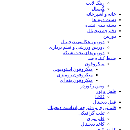
رینگ لایت
گیمبال
خانه و آشپزخانه
دست دوم ها
دسته بندی نشده
دفترچه دیجیتال
دوربین
دوربین عکاسی دیجیتال
دوربین‌ ورزشی و فیلم برداری
دوربین‌های تحت شبکه
ضبط کننده صدا
میکروفون
میکروفون استودیویی
میکروفون رومیزی
میکروفون یقه ای
ویس رکوردر
فلش و نور
LED
قفل دیجیتال
قلم نوری و دفترچه یادداشت دیجیتال
تبلت گرافیکی
قلم نوری
کاغذ دیجیتال
کارت کپچر