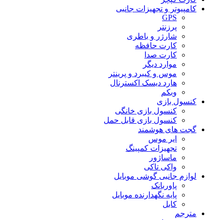
کامپیوتر و تجهیزات جانبی
GPS
پرزنتر
شارژر و باطری
کارت حافظه
کارت صدا
موارد دیگر
موس و کیبرد و پرینتر
هارد دیسک اکسترنال
وبکم
کنسول بازی
کنسول بازی خانگی
کنسول بازی قابل حمل
گجت های هوشمند
ایر موس
تجهیزات کمپینگ
ماساژور
واکی تاکی
لوازم جانبی گوشی موبایل
پاوربانک
پایه نگهدارنده موبایل
کابل
مترجم