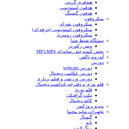
هنذفری گردنی
هدفون استودیویی
هدفون گیمینگ
میکروفون
میکروفون یقه ای
میکروفون استودیویی (حرفه ای)
میکروفون رومیزی
دستگاه ضبط صدا
ویس رکوردر
پخش کننده چند رسانه ای MP3،MP4
آندروید باکس
دوربین
دوربین webcam
دوربین عکاسی دیجیتال
دوربین‌ ورزشی و فیلم برداری
قلم نوری و دفترچه یادداشت دیجیتال
قلم نوری
تبلت گرافیکی
کاغذ دیجیتال
ویدیو پروژکتور
تجهیزات تولید محتوا
گیمبال
پایه
رینگ لایت