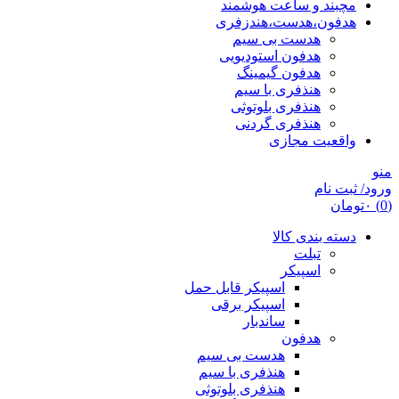
مچبند و ساعت هوشمند
هدفون،هدست،هندزفری
هدست بی سیم
هدفون استودیویی
هدفون گیمینگ
هنذفری با سیم
هنذفری بلوتوثی
هنذفری گردنی
واقعیت مجازی
منو
ورود/ ثبت نام
(0)
۰
تومان
دسته بندی کالا
تبلت
اسپیکر
اسپیکر قابل حمل
اسپیکر برقی
ساندبار
هدفون
هدست بی سیم
هنذفری با سیم
هنذفری بلوتوثی