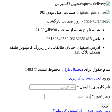
تحویل اکسپرس
ضمانت اصل بودن کالا
7 روز ضمانت بازگشت
شنبه تا پنج شنبه از ساعت 9:30الی21:30
تلفن 03132351415-03132349532
آدرس:اصفهان-خیابان طالقانی-بازاربزرگ کامپیوتر-طبقه
همکف پلاک 125
تمام حقوق برای
دیجیتال باران
محفوظ است. © 1403
ورود
ایجاد حساب کاربری
نام کاربری یا ایمیل
*
رمز عبور
*
ورود
رمز عبور خود را فراموش کرده‌اید؟