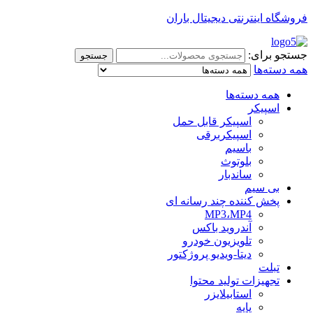
فروشگاه اینترنتی دیجیتال باران
جستجو برای:
جستجو
همه دسته‌ها
همه دسته‌ها
اسپیکر
اسپیکر قابل حمل
اسپیکربرقی
باسیم
بلوتوث
ساندبار
بی سیم
پخش کننده چند رسانه ای
MP3،MP4
آندروید باکس
تلویزیون خودرو
دیتا-ویدیو پروژکتور
تبلت
تجهیزات تولید محتوا
استابیلایزر
پایه