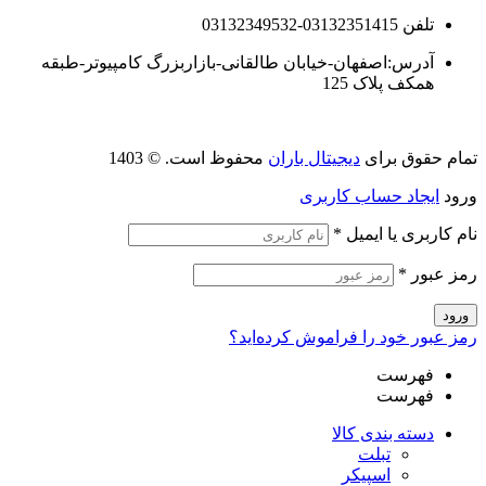
تلفن 03132351415-03132349532
آدرس:اصفهان-خیابان طالقانی-بازاربزرگ کامپیوتر-طبقه
همکف پلاک 125
تمام حقوق برای
دیجیتال باران
محفوظ است. © 1403
ورود
ایجاد حساب کاربری
نام کاربری یا ایمیل
*
رمز عبور
*
ورود
رمز عبور خود را فراموش کرده‌اید؟
فهرست
فهرست
دسته بندی کالا
تبلت
اسپیکر