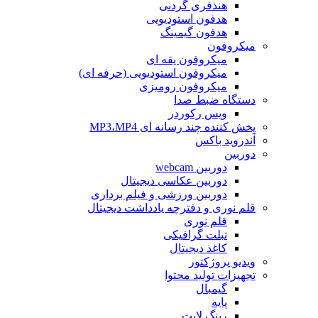
هنذفری گردنی
هدفون استودیویی
هدفون گیمینگ
میکروفون
میکروفون یقه ای
میکروفون استودیویی (حرفه ای)
میکروفون رومیزی
دستگاه ضبط صدا
ویس رکوردر
پخش کننده چند رسانه ای MP3،MP4
آندروید باکس
دوربین
دوربین webcam
دوربین عکاسی دیجیتال
دوربین‌ ورزشی و فیلم برداری
قلم نوری و دفترچه یادداشت دیجیتال
قلم نوری
تبلت گرافیکی
کاغذ دیجیتال
ویدیو پروژکتور
تجهیزات تولید محتوا
گیمبال
پایه
رینگ لایت