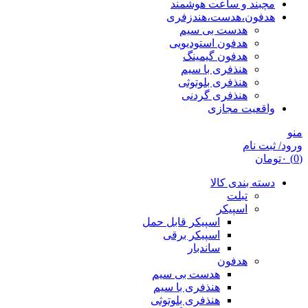
مچبند و ساعت هوشمند
هدفون،هدست،هندزفری
هدست بی سیم
هدفون استودیویی
هدفون گیمینگ
هنذفری با سیم
هنذفری بلوتوثی
هنذفری گردنی
واقعیت مجازی
منو
ورود/ ثبت نام
(0)
۰
تومان
دسته بندی کالا
تبلت
اسپیکر
اسپیکر قابل حمل
اسپیکر برقی
ساندبار
هدفون
هدست بی سیم
هنذفری با سیم
هنذفری بلوتوثی