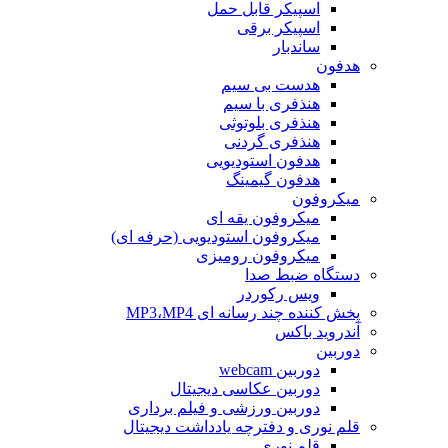
اسپیکر قابل حمل
اسپیکر برقی
ساندبار
هدفون
هدست بی سیم
هنذفری با سیم
هنذفری بلوتوثی
هنذفری گردنی
هدفون استودیویی
هدفون گیمینگ
میکروفون
میکروفون یقه ای
میکروفون استودیویی (حرفه ای)
میکروفون رومیزی
دستگاه ضبط صدا
ویس رکوردر
پخش کننده چند رسانه ای MP3،MP4
آندروید باکس
دوربین
دوربین webcam
دوربین عکاسی دیجیتال
دوربین‌ ورزشی و فیلم برداری
قلم نوری و دفترچه یادداشت دیجیتال
قلم نوری