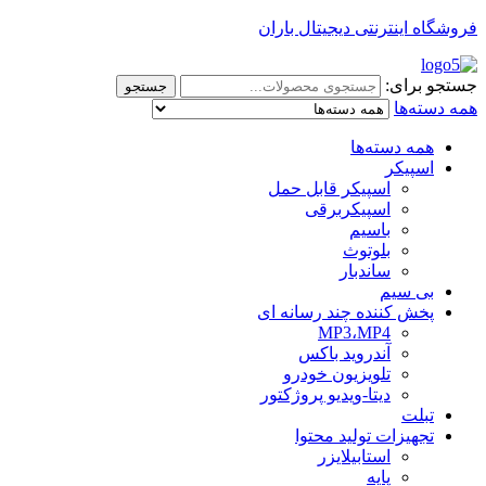
فروشگاه اینترنتی دیجیتال باران
جستجو برای:
جستجو
همه دسته‌ها
همه دسته‌ها
اسپیکر
اسپیکر قابل حمل
اسپیکربرقی
باسیم
بلوتوث
ساندبار
بی سیم
پخش کننده چند رسانه ای
MP3،MP4
آندروید باکس
تلویزیون خودرو
دیتا-ویدیو پروژکتور
تبلت
تجهیزات تولید محتوا
استابیلایزر
پایه