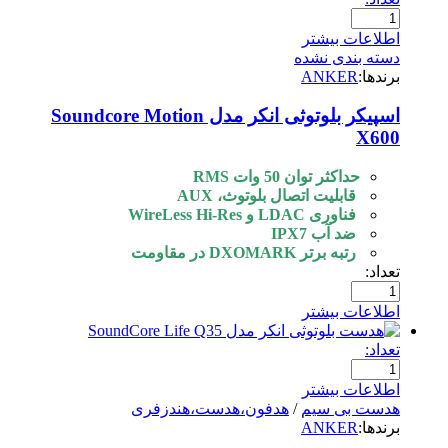
اطلاعات بیشتر
دسته بندی نشده
برندها:
ANKER
اسپیکر بلوتوثی انکر مدل Soundcore Motion
X600
حداكثر توان
50 وات RMS
قابليت اتصال
بلوتوث، AUX
فناوری
LDAC و WireLess Hi-Res
ضد آب
IPX7
رتبه برتر
DXOMARK در مقاومت
تعداد:
اطلاعات بیشتر
تعداد:
اطلاعات بیشتر
هدست بی سیم
/
هدفون،هدست،هندزفری
برندها:
ANKER