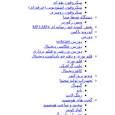
میکروفون یقه ای
میکروفون استودیویی (حرفه ای)
میکروفون رومیزی
دستگاه ضبط صدا
ویس رکوردر
پخش کننده چند رسانه ای MP3،MP4
آندروید باکس
دوربین
دوربین webcam
دوربین عکاسی دیجیتال
دوربین‌ ورزشی و فیلم برداری
قلم نوری و دفترچه یادداشت دیجیتال
قلم نوری
تبلت گرافیکی
کاغذ دیجیتال
ویدیو پروژکتور
تجهیزات تولید محتوا
گیمبال
پایه
رینگ لایت
گجت های هوشمند
مچبند و ساعت هوشمند
کواد کوپتر
تجهیزات کمپینگ