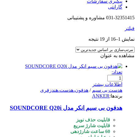
پیگیری سفارشات
گارانتی
031-32351415 مشاوره و پشتیبانی
فیلتر
نمایش 1–16 از 19 نتیجه
مشاهده به عنوان
تعداد:
اطلاعات بیشتر
هدست بی سیم
/
هدفون،هدست،هندزفری
برندها:
ANKER
هدفون بی سیم انکر مدل SOUNDCORE Q20i
قابلیت حذف نویز
قابلیت شارژ سریع
60 ساعت شارژدهی