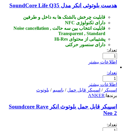
هدست بلوتوثی انکر مدل SoundCore Life Q35
قابلیت چرخش بالشتک ها به داخل و طرفین
دارای تکنولوژی NFC
قابلیت انتخاب بین سه حالت Noise cancellation ,
Transparent , Standard
پشتیبانی از محتوای Hi-Res
دارای سنسور حرکتی
تعداد:
اطلاعات بیشتر
تعداد:
اطلاعات بیشتر
اسپیکر
/
اسپیکر قابل حمل
/
باسیم
/
بلوتوث
برندها:
ANKER
اسپیکر قابل حمل بلوتوث انکر Soundcore Rave
Neo 2
تعداد: