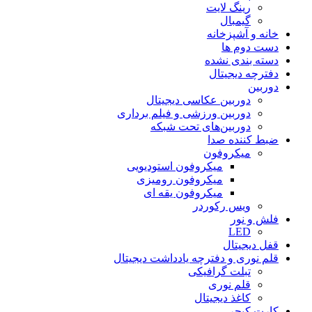
رینگ لایت
گیمبال
خانه و آشپزخانه
دست دوم ها
دسته بندی نشده
دفترچه دیجیتال
دوربین
دوربین عکاسی دیجیتال
دوربین‌ ورزشی و فیلم برداری
دوربین‌های تحت شبکه
ضبط کننده صدا
میکروفون
میکروفون استودیویی
میکروفون رومیزی
میکروفون یقه ای
ویس رکوردر
فلش و نور
LED
قفل دیجیتال
قلم نوری و دفترچه یادداشت دیجیتال
تبلت گرافیکی
قلم نوری
کاغذ دیجیتال
کارت کپچر