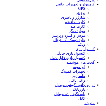
کامپیوتر و تجهیزات جانبی
GPS
پرزنتر
شارژر و باطری
کارت حافظه
کارت صدا
موارد دیگر
موس و کیبرد و پرینتر
هارد دیسک اکسترنال
وبکم
کنسول بازی
کنسول بازی خانگی
کنسول بازی قابل حمل
گجت های هوشمند
ایر موس
تجهیزات کمپینگ
ماساژور
واکی تاکی
لوازم جانبی گوشی موبایل
پاوربانک
پایه نگهدارنده موبایل
کابل
مترجم