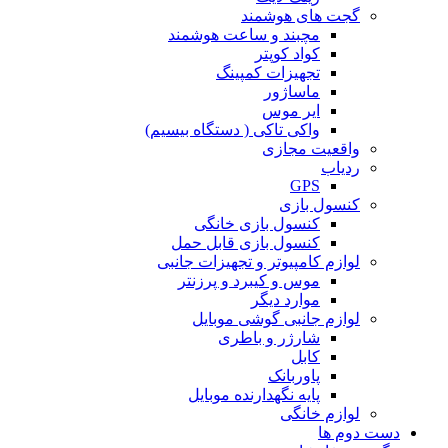
گجت های هوشمند
مچبند و ساعت هوشمند
کواد کوپتر
تجهیزات کمپینگ
ماساژور
ایر موس
واکی تاکی ( دستگاه بیسیم)
واقعیت مجازی
ردیاب
GPS
کنسول بازی
کنسول بازی خانگی
کنسول بازی قابل حمل
لوازم کامپیوتر و تجهیزات جانبی
موس و کیبرد و پرزنتر
موارد دیگر
لوازم جانبی گوشی موبایل
شارژر و باطری
کابل
پاوربانک
پایه نگهدارنده موبایل
لوازم خانگی
دست دوم ها