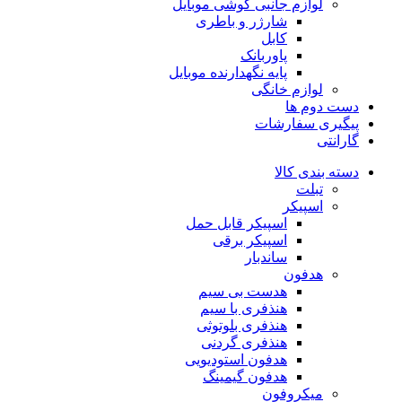
لوازم جانبی گوشی موبایل
شارژر و باطری
کابل
پاوربانک
پایه نگهدارنده موبایل
لوازم خانگی
دست دوم ها
پیگیری سفارشات
گارانتی
دسته بندی کالا
تبلت
اسپیکر
اسپیکر قابل حمل
اسپیکر برقی
ساندبار
هدفون
هدست بی سیم
هنذفری با سیم
هنذفری بلوتوثی
هنذفری گردنی
هدفون استودیویی
هدفون گیمینگ
میکروفون