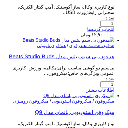
نوع کاربری:وکال، ساز آکوستیک، آمپ گیتار الکتریک،
سخنرانی رابط:پورت USB…
تعداد:
انتخاب گزینه‌ها
۱۲,۹۰۰,۰۰۰
تومان
هدفون،هدست،هندزفری
/
هنذفری بلوتوثی
هدفون بی سیم بیتس مدل Beats Studio Buds
بی‌سیم دو گوشی مناسب برای:مکالمه، ورزش، کاربری
عمومی ویژگی‌های خاص:میکروفون…
تعداد:
اطلاعات بیشتر
میکروفون
/
میکروفون استودیویی
/
میکروفون رومیزی
میکروفن استودیویی یانمای مدل Q9
نوع کاربری:وکال، ساز آکوستیک، آمپ گیتار الکتریک،