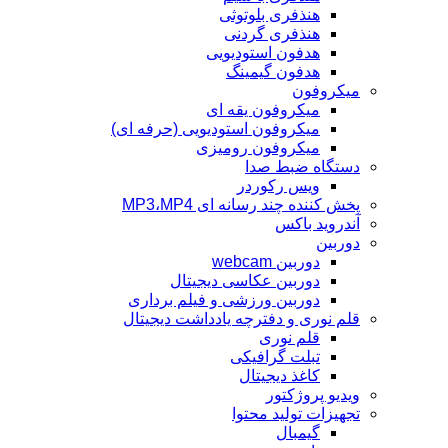
هنذفری بلوتوثی
هنذفری گردنی
هدفون استودیویی
هدفون گیمینگ
میکروفون
میکروفون یقه ای
میکروفون استودیویی (حرفه ای)
میکروفون رومیزی
دستگاه ضبط صدا
ویس رکوردر
پخش کننده چند رسانه ای MP3،MP4
آندروید باکس
دوربین
دوربین webcam
دوربین عکاسی دیجیتال
دوربین‌ ورزشی و فیلم برداری
قلم نوری و دفترچه یادداشت دیجیتال
قلم نوری
تبلت گرافیکی
کاغذ دیجیتال
ویدیو پروژکتور
تجهیزات تولید محتوا
گیمبال