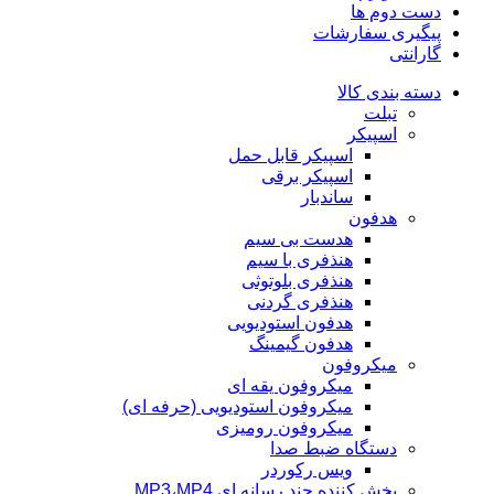
دست دوم ها
پیگیری سفارشات
گارانتی
دسته بندی کالا
تبلت
اسپیکر
اسپیکر قابل حمل
اسپیکر برقی
ساندبار
هدفون
هدست بی سیم
هنذفری با سیم
هنذفری بلوتوثی
هنذفری گردنی
هدفون استودیویی
هدفون گیمینگ
میکروفون
میکروفون یقه ای
میکروفون استودیویی (حرفه ای)
میکروفون رومیزی
دستگاه ضبط صدا
ویس رکوردر
پخش کننده چند رسانه ای MP3،MP4