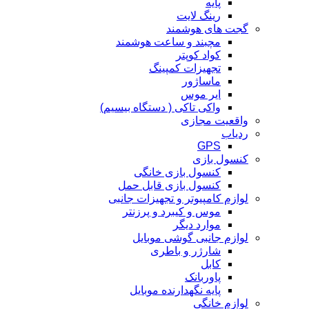
پایه
رینگ لایت
گجت های هوشمند
مچبند و ساعت هوشمند
کواد کوپتر
تجهیزات کمپینگ
ماساژور
ایر موس
واکی تاکی ( دستگاه بیسیم)
واقعیت مجازی
ردیاب
GPS
کنسول بازی
کنسول بازی خانگی
کنسول بازی قابل حمل
لوازم کامپیوتر و تجهیزات جانبی
موس و کیبرد و پرزنتر
موارد دیگر
لوازم جانبی گوشی موبایل
شارژر و باطری
کابل
پاوربانک
پایه نگهدارنده موبایل
لوازم خانگی