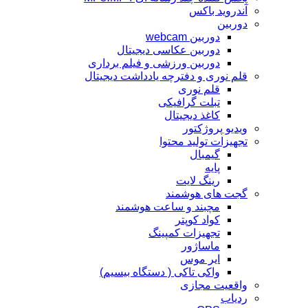
آندروید باکس
دوربین
دوربین webcam
دوربین عکاسی دیجیتال
دوربین‌ ورزشی و فیلم برداری
قلم نوری و دفترچه یادداشت دیجیتال
قلم نوری
تبلت گرافیکی
کاغذ دیجیتال
ویدیو پروژکتور
تجهیزات تولید محتوا
گیمبال
پایه
رینگ لایت
گجت های هوشمند
مچبند و ساعت هوشمند
کواد کوپتر
تجهیزات کمپینگ
ماساژور
ایر موس
واکی تاکی ( دستگاه بیسیم)
واقعیت مجازی
ردیاب