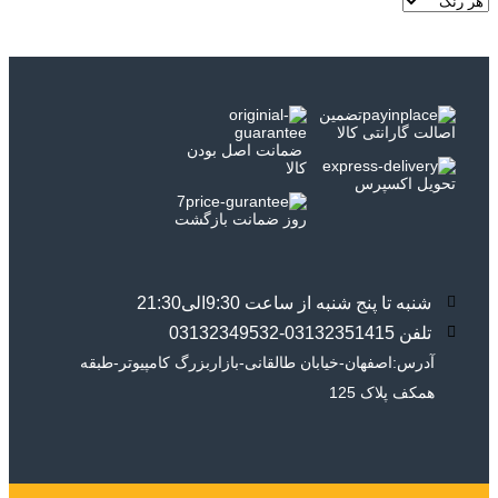
تضمین
اصالت گارانتی کالا
ضمانت اصل بودن
کالا
تحویل اکسپرس
7
روز ضمانت بازگشت
شنبه تا پنج شنبه از ساعت 9:30الی21:30
تلفن 03132351415-03132349532
آدرس:اصفهان-خیابان طالقانی-بازاربزرگ کامپیوتر-طبقه
همکف پلاک 125