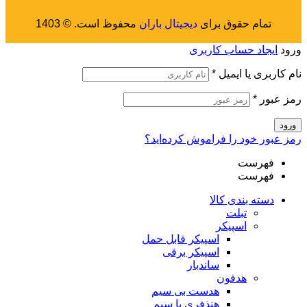
تمام حقوق برای
دیجیتال باران
محفوظ است. © 1403
ورود
ایجاد حساب کاربری
نام کاربری یا ایمیل
*
رمز عبور
*
ورود
رمز عبور خود را فراموش کرده‌اید؟
فهرست
فهرست
دسته بندی کالا
تبلت
اسپیکر
اسپیکر قابل حمل
اسپیکر برقی
ساندبار
هدفون
هدست بی سیم
هنذفری با سیم