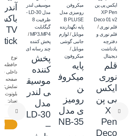
آندرو
باکس
قلم نوری
/
پایه نگهدارنده
i TV
قلم نوری و
موبایل
/
لوازم
MP3،MP4
/
Stick
دفترچه
جانبی گوشی
پخش کننده
یادداشت
موبایل
/
چند رسانه ای
پخش
دیجیتال
میکروفون
نوع
قلم
پایه
حافظه:حا
کننده
داخلی فل
نوری
میکروف
موسیق
صفحه
ایکس
ن
نمایش:ندا
ی لندر
بلوتوث:دار
پی پن
رومیز
مدل
تعداد:
XP
ی مدل
LD-30
NB-35
Pen
–
Deco