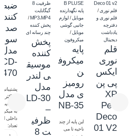
ضبط
قلم نوری
/
پایه نگهدارنده
کننده
قلم نوری و
موبایل
/
لوازم
MP3،MP4
/
دفترچه
جانبی گوشی
پخش کننده
صدا
یادداشت
موبایل
/
چند رسانه ای
سونی
پخش
دیجیتال
میکروفون
قلم
پایه
مدل
کننده
نوری
میکروف
ICD-
موسیق
ایکس
ن
X470
ی لندر
پی پن
رومیز
مدل
پشتیبانی ت
XP
ی مدل
LD-30
حداکثر 
NB-35
Pen
گیگابایت 
–
به میکرو
Deco
ظرفی
داخلی است
این پایه از چند
01 V2
تعداد:
ناحیه تا می
ت 8