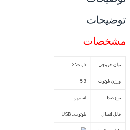
توضیحات
مشخصات
توان خروجی
5وات*2
ورژن بلوتوث
5.3
نوع صدا
استریو
قابل اتصال
بلوتوث.. USB