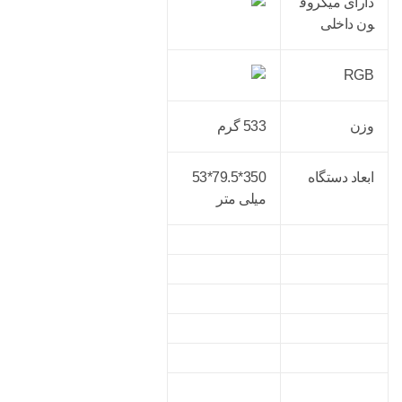
دارای میکروف
ون داخلی
RGB
وزن
533 گرم
ابعاد دستگاه
350*79.5*53
میلی متر