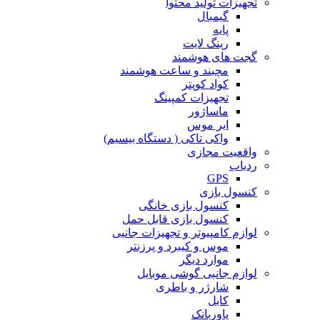
تجهیزات تولید محتوا
گیمبال
پایه
رینگ لایت
گجت های هوشمند
مچبند و ساعت هوشمند
کواد کوپتر
تجهیزات کمپینگ
ماساژور
ایر موس
واکی تاکی ( دستگاه بیسیم)
واقعیت مجازی
ردیاب
GPS
کنسول بازی
کنسول بازی خانگی
کنسول بازی قابل حمل
لوازم کامپیوتر و تجهیزات جانبی
موس و کیبرد و پرزنتر
موارد دیگر
لوازم جانبی گوشی موبایل
شارژر و باطری
کابل
پاوربانک