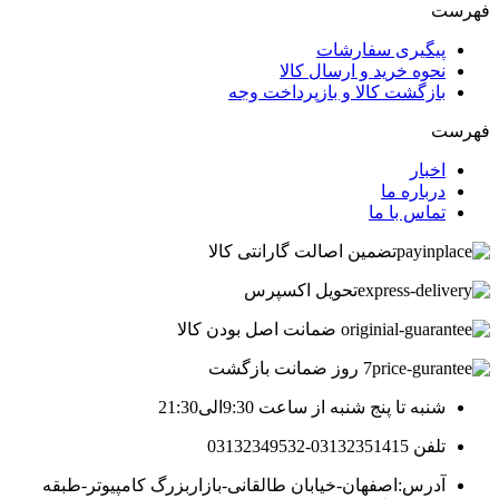
فهرست
پیگیری سفارشات
نحوه خرید و ارسال کالا
بازگشت کالا و بازپرداخت وجه
فهرست
اخبار
درباره ما
تماس با ما
تضمین اصالت گارانتی کالا
تحویل اکسپرس
ضمانت اصل بودن کالا
7 روز ضمانت بازگشت
شنبه تا پنج شنبه از ساعت 9:30الی21:30
تلفن 03132351415-03132349532
آدرس:اصفهان-خیابان طالقانی-بازاربزرگ کامپیوتر-طبقه