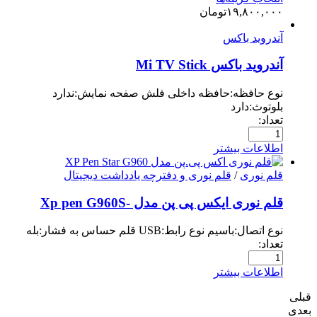
۱۹,۸۰۰,۰۰۰
تومان
آندروید باکس
آندروید باکس Mi TV Stick
نوع حافظه:حافظه داخلی فلش صفحه نمایش:ندارد
بلوتوث:دارد
تعداد:
اطلاعات بیشتر
قلم نوری
/
قلم نوری و دفترچه یادداشت دیجیتال
قلم نوری ایکس پی پن مدل -Xp pen G960S
نوع اتصال:باسیم نوع رابط:USB قلم حساس به فشار:بله
تعداد:
اطلاعات بیشتر
قبلی
بعدی