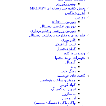
ویس رکوردر
پخش کننده چند رسانه ای MP3،MP4
آندروید باکس
دوربین
دوربین webcam
دوربین عکاسی دیجیتال
دوربین‌ ورزشی و فیلم برداری
قلم نوری و دفترچه یادداشت دیجیتال
قلم نوری
تبلت گرافیکی
کاغذ دیجیتال
ویدیو پروژکتور
تجهیزات تولید محتوا
گیمبال
پایه
رینگ لایت
گجت های هوشمند
مچبند و ساعت هوشمند
کواد کوپتر
تجهیزات کمپینگ
ماساژور
ایر موس
واکی تاکی ( دستگاه بیسیم)