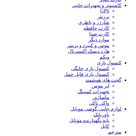
کامپیوتر و تجهیزات جانبی
GPS
پرزنتر
شارژر و باطری
کارت حافظه
کارت صدا
موارد دیگر
موس و کیبرد و پرینتر
هارد دیسک اکسترنال
وبکم
کنسول بازی
کنسول بازی خانگی
کنسول بازی قابل حمل
گجت های هوشمند
ایر موس
تجهیزات کمپینگ
ماساژور
واکی تاکی
لوازم جانبی گوشی موبایل
پاوربانک
پایه نگهدارنده موبایل
کابل
مترجم