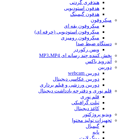
هنذفری گردنی
هدفون استودیویی
هدفون گیمینگ
میکروفون
میکروفون یقه ای
میکروفون استودیویی (حرفه ای)
میکروفون رومیزی
دستگاه ضبط صدا
ویس رکوردر
پخش کننده چند رسانه ای MP3،MP4
آندروید باکس
دوربین
دوربین webcam
دوربین عکاسی دیجیتال
دوربین‌ ورزشی و فیلم برداری
قلم نوری و دفترچه یادداشت دیجیتال
قلم نوری
تبلت گرافیکی
کاغذ دیجیتال
ویدیو پروژکتور
تجهیزات تولید محتوا
گیمبال
پایه
رینگ لایت