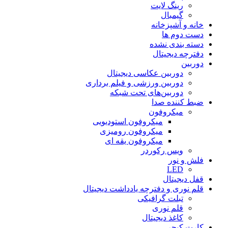
رینگ لایت
گیمبال
خانه و آشپزخانه
دست دوم ها
دسته بندی نشده
دفترچه دیجیتال
دوربین
دوربین عکاسی دیجیتال
دوربین‌ ورزشی و فیلم برداری
دوربین‌های تحت شبکه
ضبط کننده صدا
میکروفون
میکروفون استودیویی
میکروفون رومیزی
میکروفون یقه ای
ویس رکوردر
فلش و نور
LED
قفل دیجیتال
قلم نوری و دفترچه یادداشت دیجیتال
تبلت گرافیکی
قلم نوری
کاغذ دیجیتال
کارت کپچر