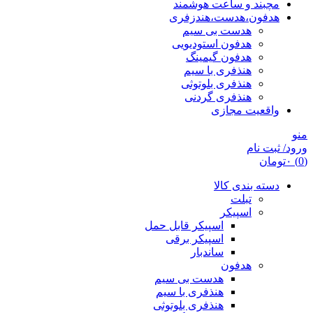
مچبند و ساعت هوشمند
هدفون،هدست،هندزفری
هدست بی سیم
هدفون استودیویی
هدفون گیمینگ
هنذفری با سیم
هنذفری بلوتوثی
هنذفری گردنی
واقعیت مجازی
منو
ورود/ ثبت نام
(0)
۰
تومان
دسته بندی کالا
تبلت
اسپیکر
اسپیکر قابل حمل
اسپیکر برقی
ساندبار
هدفون
هدست بی سیم
هنذفری با سیم
هنذفری بلوتوثی