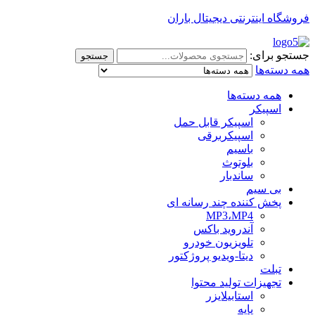
فروشگاه اینترنتی دیجیتال باران
جستجو برای:
جستجو
همه دسته‌ها
همه دسته‌ها
اسپیکر
اسپیکر قابل حمل
اسپیکربرقی
باسیم
بلوتوث
ساندبار
بی سیم
پخش کننده چند رسانه ای
MP3،MP4
آندروید باکس
تلویزیون خودرو
دیتا-ویدیو پروژکتور
تبلت
تجهیزات تولید محتوا
استابیلایزر
پایه