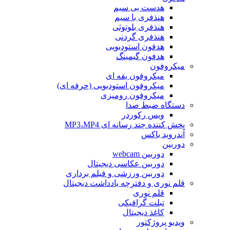
هدست بی سیم
هنذفری با سیم
هنذفری بلوتوثی
هنذفری گردنی
هدفون استودیویی
هدفون گیمینگ
میکروفون
میکروفون یقه ای
میکروفون استودیویی (حرفه ای)
میکروفون رومیزی
دستگاه ضبط صدا
ویس رکوردر
پخش کننده چند رسانه ای MP3،MP4
آندروید باکس
دوربین
دوربین webcam
دوربین عکاسی دیجیتال
دوربین‌ ورزشی و فیلم برداری
قلم نوری و دفترچه یادداشت دیجیتال
قلم نوری
تبلت گرافیکی
کاغذ دیجیتال
ویدیو پروژکتور