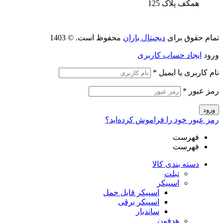
همکف پلاک 125
تمام حقوق برای
دیجیتال باران
محفوظ است. © 1403
ورود
ایجاد حساب کاربری
نام کاربری یا ایمیل
*
رمز عبور
*
ورود
رمز عبور خود را فراموش کرده‌اید؟
فهرست
فهرست
دسته بندی کالا
تبلت
اسپیکر
اسپیکر قابل حمل
اسپیکر برقی
ساندبار
هدفون