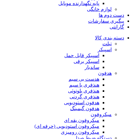
پایه نگهدارنده موبایل
لوازم خانگی
دست دوم ها
پیگیری سفارشات
گارانتی
دسته بندی کالا
تبلت
اسپیکر
اسپیکر قابل حمل
اسپیکر برقی
ساندبار
هدفون
هدست بی سیم
هنذفری با سیم
هنذفری بلوتوثی
هنذفری گردنی
هدفون استودیویی
هدفون گیمینگ
میکروفون
میکروفون یقه ای
میکروفون استودیویی (حرفه ای)
میکروفون رومیزی
دستگاه ضبط صدا