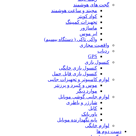
گجت های هوشمند
مچبند و ساعت هوشمند
کواد کوپتر
تجهیزات کمپینگ
ماساژور
ایر موس
واکی تاکی ( دستگاه بیسیم)
واقعیت مجازی
ردیاب
GPS
کنسول بازی
کنسول بازی خانگی
کنسول بازی قابل حمل
لوازم کامپیوتر و تجهیزات جانبی
موس و کیبرد و پرزنتر
موارد دیگر
لوازم جانبی گوشی موبایل
شارژر و باطری
کابل
پاوربانک
پایه نگهدارنده موبایل
لوازم خانگی
دست دوم ها