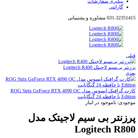
پیگیری سفارشات
گارانتی
031-32351415 مشاوره و پشتیبانی
قبلی
پرزنتر بی‌سیم لاجیتک Logitech R400
بعدی
کارت گرافیک ایسوس مدل ROG Strix GeForce RTX 4090 OC
Edition با حافظه 24 گیگابایت
موجودی:
ناموجود در انبار
پرزنتر بی سیم لاجیتک مدل
Logitech R800