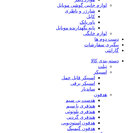
لوازم جانبی گوشی موبایل
شارژر و باطری
کابل
پاوربانک
پایه نگهدارنده موبایل
لوازم خانگی
دست دوم ها
پیگیری سفارشات
گارانتی
دسته بندی کالا
تبلت
اسپیکر
اسپیکر قابل حمل
اسپیکر برقی
ساندبار
هدفون
هدست بی سیم
هنذفری با سیم
هنذفری بلوتوثی
هنذفری گردنی
هدفون استودیویی
هدفون گیمینگ