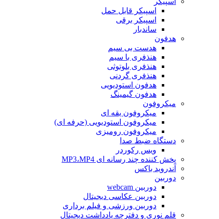
اسپیکر
اسپیکر قابل حمل
اسپیکر برقی
ساندبار
هدفون
هدست بی سیم
هنذفری با سیم
هنذفری بلوتوثی
هنذفری گردنی
هدفون استودیویی
هدفون گیمینگ
میکروفون
میکروفون یقه ای
میکروفون استودیویی (حرفه ای)
میکروفون رومیزی
دستگاه ضبط صدا
ویس رکوردر
پخش کننده چند رسانه ای MP3،MP4
آندروید باکس
دوربین
دوربین webcam
دوربین عکاسی دیجیتال
دوربین‌ ورزشی و فیلم برداری
قلم نوری و دفترچه یادداشت دیجیتال