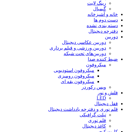
رینگ لایت
گیمبال
خانه و آشپزخانه
دست دوم ها
دسته بندی نشده
دفترچه دیجیتال
دوربین
دوربین عکاسی دیجیتال
دوربین‌ ورزشی و فیلم برداری
دوربین‌های تحت شبکه
ضبط کننده صدا
میکروفون
میکروفون استودیویی
میکروفون رومیزی
میکروفون یقه ای
ویس رکوردر
فلش و نور
LED
قفل دیجیتال
قلم نوری و دفترچه یادداشت دیجیتال
تبلت گرافیکی
قلم نوری
کاغذ دیجیتال
کارت کپچر