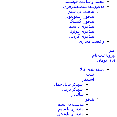
مچبند و ساعت هوشمند
هدفون،هدست،هندزفری
هدست بی سیم
هدفون استودیویی
هدفون گیمینگ
هنذفری با سیم
هنذفری بلوتوثی
هنذفری گردنی
واقعیت مجازی
منو
ورود/ ثبت نام
(0)
۰
تومان
دسته بندی کالا
تبلت
اسپیکر
اسپیکر قابل حمل
اسپیکر برقی
ساندبار
هدفون
هدست بی سیم
هنذفری با سیم
هنذفری بلوتوثی