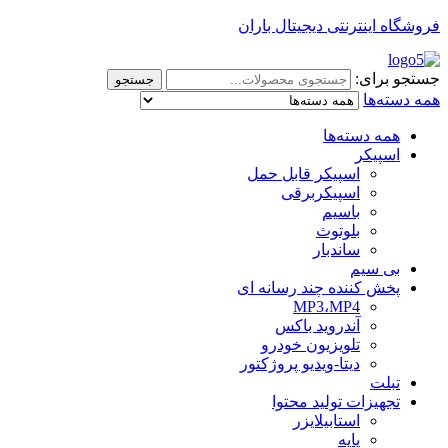
فروشگاه اینترنتی دیجیتال باران
جستجو برای:
جستجو
همه دسته‌ها
همه دسته‌ها
اسپیکر
اسپیکر قابل حمل
اسپیکربرقی
باسیم
بلوتوث
ساندبار
بی سیم
پخش کننده چند رسانه ای
MP3،MP4
آندروید باکس
تلویزیون خودرو
دیتا-ویدیو پروژکتور
تبلت
تجهیزات تولید محتوا
استابیلایزر
پایه