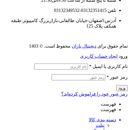
شنبه تا پنج شنبه از ساعت 9:30الی21:30
تلفن 03132351415-03132349532
آدرس:اصفهان-خیابان طالقانی-بازاربزرگ کامپیوتر-طبقه
همکف پلاک 125
تمام حقوق برای
دیجیتال باران
محفوظ است. © 1403
ورود
ایجاد حساب کاربری
نام کاربری یا ایمیل
*
رمز عبور
*
ورود
رمز عبور خود را فراموش کرده‌اید؟
فهرست
فهرست
دسته بندی کالا
تبلت