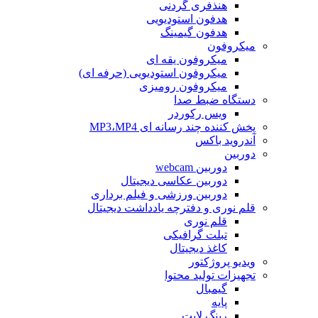
هنذفری گردنی
هدفون استودیویی
هدفون گیمینگ
میکروفون
میکروفون یقه ای
میکروفون استودیویی (حرفه ای)
میکروفون رومیزی
دستگاه ضبط صدا
ویس رکوردر
پخش کننده چند رسانه ای MP3،MP4
آندروید باکس
دوربین
دوربین webcam
دوربین عکاسی دیجیتال
دوربین‌ ورزشی و فیلم برداری
قلم نوری و دفترچه یادداشت دیجیتال
قلم نوری
تبلت گرافیکی
کاغذ دیجیتال
ویدیو پروژکتور
تجهیزات تولید محتوا
گیمبال
پایه
رینگ لایت