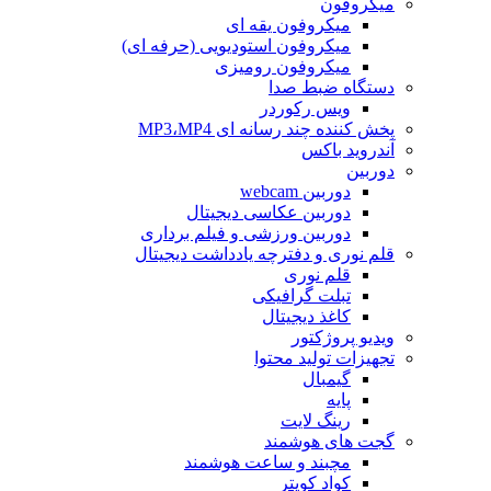
میکروفون
میکروفون یقه ای
میکروفون استودیویی (حرفه ای)
میکروفون رومیزی
دستگاه ضبط صدا
ویس رکوردر
پخش کننده چند رسانه ای MP3،MP4
آندروید باکس
دوربین
دوربین webcam
دوربین عکاسی دیجیتال
دوربین‌ ورزشی و فیلم برداری
قلم نوری و دفترچه یادداشت دیجیتال
قلم نوری
تبلت گرافیکی
کاغذ دیجیتال
ویدیو پروژکتور
تجهیزات تولید محتوا
گیمبال
پایه
رینگ لایت
گجت های هوشمند
مچبند و ساعت هوشمند
کواد کوپتر