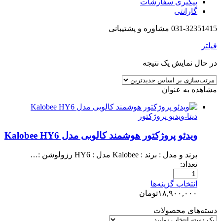
پیگیری سفارشات
گارانتی
031-32351415 مشاوره و پشتیبانی
فیلتر
در حال نمایش یک نتیجه
مشاهده به عنوان
دیتا-ویدیو پروژکتور
ویدئو پروژکتور هوشمند کالوبی مدل Kalobee HY6
برند و مدل : برند : Kalobee مدل : HY6 رزولوشن :…
تعداد:
انتخاب گزینه‌ها
۱۸,۹۰۰,۰۰۰
تومان
دسته‌های محصولات