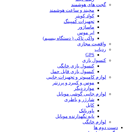
گجت های هوشمند
مچبند و ساعت هوشمند
کواد کوپتر
تجهیزات کمپینگ
ماساژور
ایر موس
واکی تاکی ( دستگاه بیسیم)
واقعیت مجازی
ردیاب
GPS
کنسول بازی
کنسول بازی خانگی
کنسول بازی قابل حمل
لوازم کامپیوتر و تجهیزات جانبی
موس و کیبرد و پرزنتر
موارد دیگر
لوازم جانبی گوشی موبایل
شارژر و باطری
کابل
پاوربانک
پایه نگهدارنده موبایل
لوازم خانگی
دست دوم ها