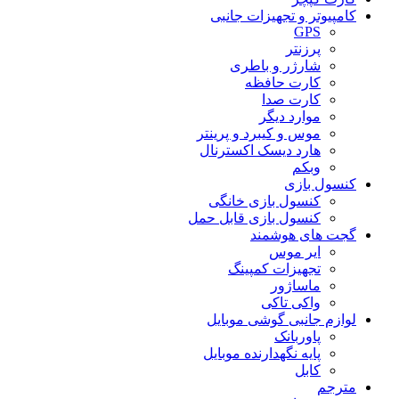
کامپیوتر و تجهیزات جانبی
GPS
پرزنتر
شارژر و باطری
کارت حافظه
کارت صدا
موارد دیگر
موس و کیبرد و پرینتر
هارد دیسک اکسترنال
وبکم
کنسول بازی
کنسول بازی خانگی
کنسول بازی قابل حمل
گجت های هوشمند
ایر موس
تجهیزات کمپینگ
ماساژور
واکی تاکی
لوازم جانبی گوشی موبایل
پاوربانک
پایه نگهدارنده موبایل
کابل
مترجم