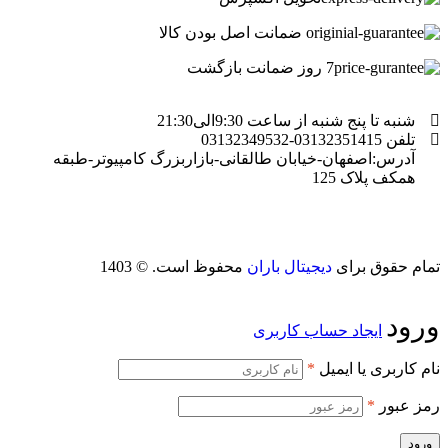
ضمانت اصل بودن کالا
7 روز ضمانت بازگشت
شنبه تا پنج شنبه از ساعت 9:30الی21:30
تلفن 03132351415-03132349532
آدرس:اصفهان-خیابان طالقانی-بازاربزرگ کامپیوتر-طبقه
همکف پلاک 125
تمام حقوق برای
دیجیتال باران
محفوظ است. © 1403
ورود
ایجاد حساب کاربری
نام کاربری یا ایمیل
*
رمز عبور
*
ورود