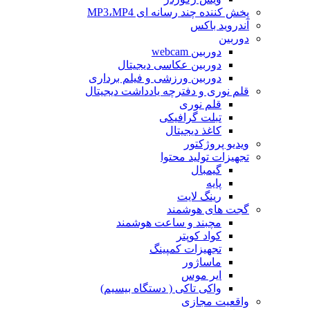
پخش کننده چند رسانه ای MP3،MP4
آندروید باکس
دوربین
دوربین webcam
دوربین عکاسی دیجیتال
دوربین‌ ورزشی و فیلم برداری
قلم نوری و دفترچه یادداشت دیجیتال
قلم نوری
تبلت گرافیکی
کاغذ دیجیتال
ویدیو پروژکتور
تجهیزات تولید محتوا
گیمبال
پایه
رینگ لایت
گجت های هوشمند
مچبند و ساعت هوشمند
کواد کوپتر
تجهیزات کمپینگ
ماساژور
ایر موس
واکی تاکی ( دستگاه بیسیم)
واقعیت مجازی