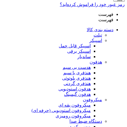
رمز عبور خود را فراموش کرده‌اید؟
فهرست
فهرست
دسته بندی کالا
تبلت
اسپیکر
اسپیکر قابل حمل
اسپیکر برقی
ساندبار
هدفون
هدست بی سیم
هنذفری با سیم
هنذفری بلوتوثی
هنذفری گردنی
هدفون استودیویی
هدفون گیمینگ
میکروفون
میکروفون یقه ای
میکروفون استودیویی (حرفه ای)
میکروفون رومیزی
دستگاه ضبط صدا
ویس رکوردر