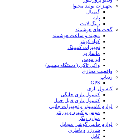
تجهیزات تولید محتوا
گیمبال
پایه
رینگ لایت
گجت های هوشمند
مچبند و ساعت هوشمند
کواد کوپتر
تجهیزات کمپینگ
ماساژور
ایر موس
واکی تاکی ( دستگاه بیسیم)
واقعیت مجازی
ردیاب
GPS
کنسول بازی
کنسول بازی خانگی
کنسول بازی قابل حمل
لوازم کامپیوتر و تجهیزات جانبی
موس و کیبرد و پرزنتر
موارد دیگر
لوازم جانبی گوشی موبایل
شارژر و باطری
کابل