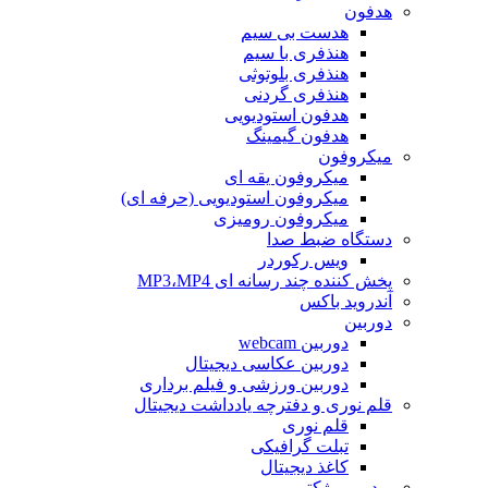
هدفون
هدست بی سیم
هنذفری با سیم
هنذفری بلوتوثی
هنذفری گردنی
هدفون استودیویی
هدفون گیمینگ
میکروفون
میکروفون یقه ای
میکروفون استودیویی (حرفه ای)
میکروفون رومیزی
دستگاه ضبط صدا
ویس رکوردر
پخش کننده چند رسانه ای MP3،MP4
آندروید باکس
دوربین
دوربین webcam
دوربین عکاسی دیجیتال
دوربین‌ ورزشی و فیلم برداری
قلم نوری و دفترچه یادداشت دیجیتال
قلم نوری
تبلت گرافیکی
کاغذ دیجیتال
ویدیو پروژکتور