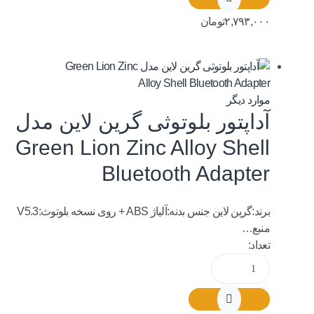
۲,۷۹۳,۰۰۰
تومان
موارد دیگر
آداپتور بلوتوثی گرین لاین مدل
Green Lion Zinc Alloy Shell
Bluetooth Adapter
برند:گرین لاین جنس بدنه:آلیاژ ABS + روی نسخه بلوتوث:V5.3
منبع…
تعداد: