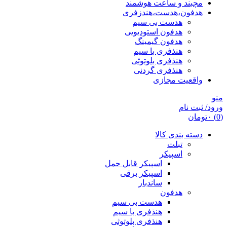
مچبند و ساعت هوشمند
هدفون،هدست،هندزفری
هدست بی سیم
هدفون استودیویی
هدفون گیمینگ
هنذفری با سیم
هنذفری بلوتوثی
هنذفری گردنی
واقعیت مجازی
منو
ورود/ ثبت نام
(0)
۰
تومان
دسته بندی کالا
تبلت
اسپیکر
اسپیکر قابل حمل
اسپیکر برقی
ساندبار
هدفون
هدست بی سیم
هنذفری با سیم
هنذفری بلوتوثی