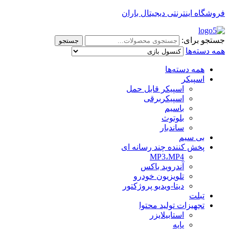
فروشگاه اینترنتی دیجیتال باران
جستجو برای:
جستجو
همه دسته‌ها
همه دسته‌ها
اسپیکر
اسپیکر قابل حمل
اسپیکربرقی
باسیم
بلوتوث
ساندبار
بی سیم
پخش کننده چند رسانه ای
MP3،MP4
آندروید باکس
تلویزیون خودرو
دیتا-ویدیو پروژکتور
تبلت
تجهیزات تولید محتوا
استابیلایزر
پایه