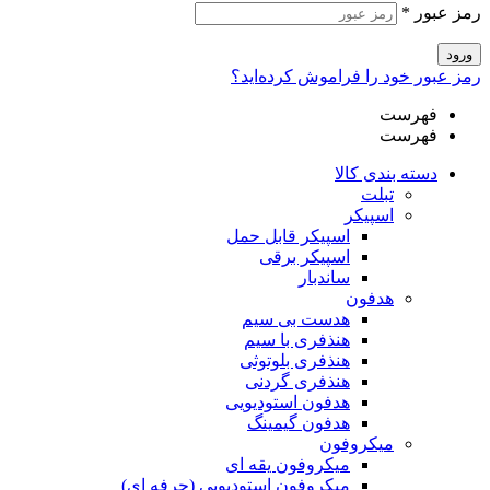
رمز عبور
*
ورود
رمز عبور خود را فراموش کرده‌اید؟
فهرست
فهرست
دسته بندی کالا
تبلت
اسپیکر
اسپیکر قابل حمل
اسپیکر برقی
ساندبار
هدفون
هدست بی سیم
هنذفری با سیم
هنذفری بلوتوثی
هنذفری گردنی
هدفون استودیویی
هدفون گیمینگ
میکروفون
میکروفون یقه ای
میکروفون استودیویی (حرفه ای)