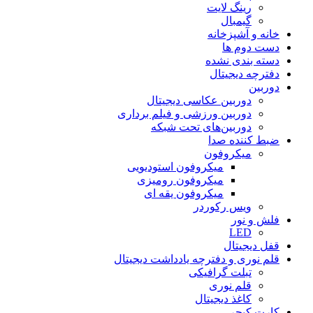
رینگ لایت
گیمبال
خانه و آشپزخانه
دست دوم ها
دسته بندی نشده
دفترچه دیجیتال
دوربین
دوربین عکاسی دیجیتال
دوربین‌ ورزشی و فیلم برداری
دوربین‌های تحت شبکه
ضبط کننده صدا
میکروفون
میکروفون استودیویی
میکروفون رومیزی
میکروفون یقه ای
ویس رکوردر
فلش و نور
LED
قفل دیجیتال
قلم نوری و دفترچه یادداشت دیجیتال
تبلت گرافیکی
قلم نوری
کاغذ دیجیتال
کارت کپچر