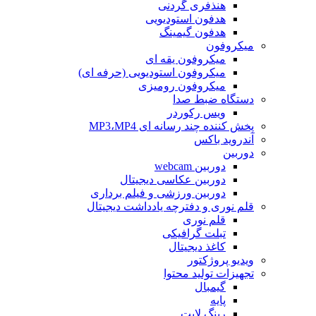
هنذفری گردنی
هدفون استودیویی
هدفون گیمینگ
میکروفون
میکروفون یقه ای
میکروفون استودیویی (حرفه ای)
میکروفون رومیزی
دستگاه ضبط صدا
ویس رکوردر
پخش کننده چند رسانه ای MP3،MP4
آندروید باکس
دوربین
دوربین webcam
دوربین عکاسی دیجیتال
دوربین‌ ورزشی و فیلم برداری
قلم نوری و دفترچه یادداشت دیجیتال
قلم نوری
تبلت گرافیکی
کاغذ دیجیتال
ویدیو پروژکتور
تجهیزات تولید محتوا
گیمبال
پایه
رینگ لایت