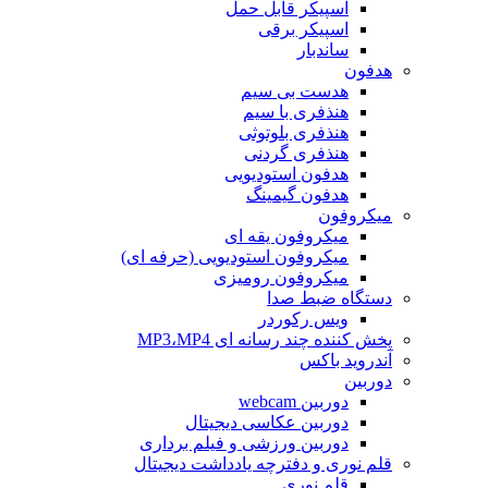
اسپیکر قابل حمل
اسپیکر برقی
ساندبار
هدفون
هدست بی سیم
هنذفری با سیم
هنذفری بلوتوثی
هنذفری گردنی
هدفون استودیویی
هدفون گیمینگ
میکروفون
میکروفون یقه ای
میکروفون استودیویی (حرفه ای)
میکروفون رومیزی
دستگاه ضبط صدا
ویس رکوردر
پخش کننده چند رسانه ای MP3،MP4
آندروید باکس
دوربین
دوربین webcam
دوربین عکاسی دیجیتال
دوربین‌ ورزشی و فیلم برداری
قلم نوری و دفترچه یادداشت دیجیتال
قلم نوری