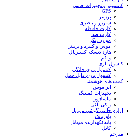
کامپیوتر و تجهیزات جانبی
GPS
پرزنتر
شارژر و باطری
کارت حافظه
کارت صدا
موارد دیگر
موس و کیبرد و پرینتر
هارد دیسک اکسترنال
وبکم
کنسول بازی
کنسول بازی خانگی
کنسول بازی قابل حمل
گجت های هوشمند
ایر موس
تجهیزات کمپینگ
ماساژور
واکی تاکی
لوازم جانبی گوشی موبایل
پاوربانک
پایه نگهدارنده موبایل
کابل
مترجم