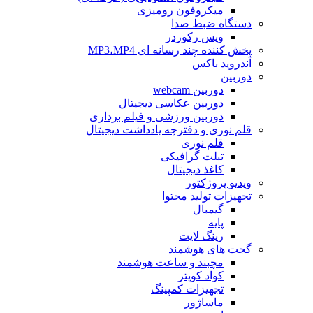
میکروفون رومیزی
دستگاه ضبط صدا
ویس رکوردر
پخش کننده چند رسانه ای MP3،MP4
آندروید باکس
دوربین
دوربین webcam
دوربین عکاسی دیجیتال
دوربین‌ ورزشی و فیلم برداری
قلم نوری و دفترچه یادداشت دیجیتال
قلم نوری
تبلت گرافیکی
کاغذ دیجیتال
ویدیو پروژکتور
تجهیزات تولید محتوا
گیمبال
پایه
رینگ لایت
گجت های هوشمند
مچبند و ساعت هوشمند
کواد کوپتر
تجهیزات کمپینگ
ماساژور