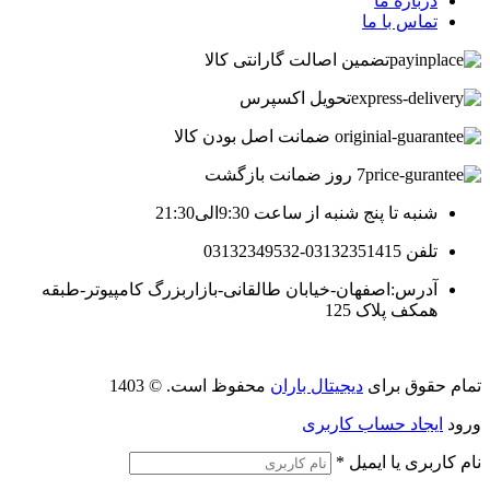
درباره ما
تماس با ما
تضمین اصالت گارانتی کالا
تحویل اکسپرس
ضمانت اصل بودن کالا
7 روز ضمانت بازگشت
شنبه تا پنج شنبه از ساعت 9:30الی21:30
تلفن 03132351415-03132349532
آدرس:اصفهان-خیابان طالقانی-بازاربزرگ کامپیوتر-طبقه
همکف پلاک 125
تمام حقوق برای
دیجیتال باران
محفوظ است. © 1403
ورود
ایجاد حساب کاربری
نام کاربری یا ایمیل
*