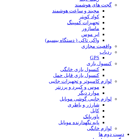
گجت های هوشمند
مچبند و ساعت هوشمند
کواد کوپتر
تجهیزات کمپینگ
ماساژور
ایر موس
واکی تاکی ( دستگاه بیسیم)
واقعیت مجازی
ردیاب
GPS
کنسول بازی
کنسول بازی خانگی
کنسول بازی قابل حمل
لوازم کامپیوتر و تجهیزات جانبی
موس و کیبرد و پرزنتر
موارد دیگر
لوازم جانبی گوشی موبایل
شارژر و باطری
کابل
پاوربانک
پایه نگهدارنده موبایل
لوازم خانگی
دست دوم ها