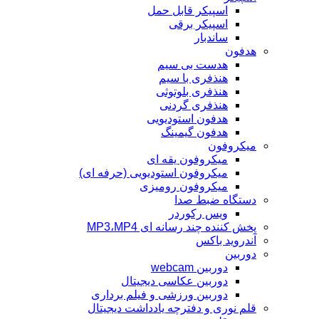
اسپیکر قابل حمل
اسپیکر برقی
ساندبار
هدفون
هدست بی سیم
هنذفری با سیم
هنذفری بلوتوثی
هنذفری گردنی
هدفون استودیویی
هدفون گیمینگ
میکروفون
میکروفون یقه ای
میکروفون استودیویی (حرفه ای)
میکروفون رومیزی
دستگاه ضبط صدا
ویس رکوردر
پخش کننده چند رسانه ای MP3،MP4
آندروید باکس
دوربین
دوربین webcam
دوربین عکاسی دیجیتال
دوربین‌ ورزشی و فیلم برداری
قلم نوری و دفترچه یادداشت دیجیتال