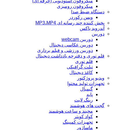
میکروفون استودیویی (حرفه ای)
میکروفون رومیزی
دستگاه ضبط صدا
ویس رکوردر
پخش کننده چند رسانه ای MP3،MP4
آندروید باکس
دوربین
دوربین webcam
دوربین عکاسی دیجیتال
دوربین‌ ورزشی و فیلم برداری
قلم نوری و دفترچه یادداشت دیجیتال
قلم نوری
تبلت گرافیکی
کاغذ دیجیتال
ویدیو پروژکتور
تجهیزات تولید محتوا
گیمبال
پایه
رینگ لایت
گجت های هوشمند
مچبند و ساعت هوشمند
کواد کوپتر
تجهیزات کمپینگ
ماساژور