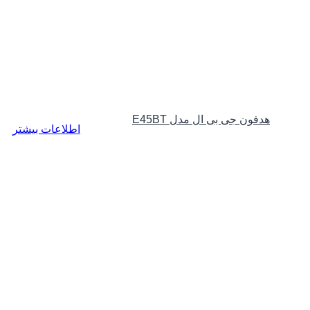
هدفون جی بی ال مدل E45BT
اطلاعات بیشتر