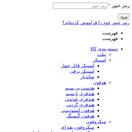
رمز عبور
*
ورود
رمز عبور خود را فراموش کرده‌اید؟
فهرست
فهرست
دسته بندی کالا
تبلت
اسپیکر
اسپیکر قابل حمل
اسپیکر برقی
ساندبار
هدفون
هدست بی سیم
هنذفری با سیم
هنذفری بلوتوثی
هنذفری گردنی
هدفون استودیویی
هدفون گیمینگ
میکروفون
میکروفون یقه ای