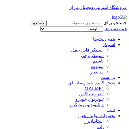
فروشگاه اینترنتی دیجیتال باران
جستجو برای:
جستجو
همه دسته‌ها
همه دسته‌ها
اسپیکر
اسپیکر قابل حمل
اسپیکربرقی
باسیم
بلوتوث
ساندبار
بی سیم
پخش کننده چند رسانه ای
MP3،MP4
آندروید باکس
تلویزیون خودرو
دیتا-ویدیو پروژکتور
تبلت
تجهیزات تولید محتوا
استابیلایزر
پایه