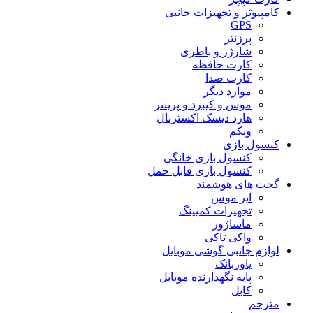
کامپیوتر و تجهیزات جانبی
GPS
پرزنتر
شارژر و باطری
کارت حافظه
کارت صدا
موارد دیگر
موس و کیبرد و پرینتر
هارد دیسک اکسترنال
وبکم
کنسول بازی
کنسول بازی خانگی
کنسول بازی قابل حمل
گجت های هوشمند
ایر موس
تجهیزات کمپینگ
ماساژور
واکی تاکی
لوازم جانبی گوشی موبایل
پاوربانک
پایه نگهدارنده موبایل
کابل
مترجم