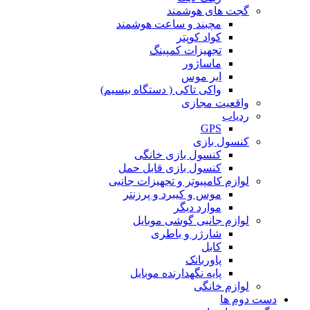
گجت های هوشمند
مچبند و ساعت هوشمند
کواد کوپتر
تجهیزات کمپینگ
ماساژور
ایر موس
واکی تاکی ( دستگاه بیسیم)
واقعیت مجازی
ردیاب
GPS
کنسول بازی
کنسول بازی خانگی
کنسول بازی قابل حمل
لوازم کامپیوتر و تجهیزات جانبی
موس و کیبرد و پرزنتر
موارد دیگر
لوازم جانبی گوشی موبایل
شارژر و باطری
کابل
پاوربانک
پایه نگهدارنده موبایل
لوازم خانگی
دست دوم ها