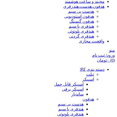
مچبند و ساعت هوشمند
هدفون،هدست،هندزفری
هدست بی سیم
هدفون استودیویی
هدفون گیمینگ
هنذفری با سیم
هنذفری بلوتوثی
هنذفری گردنی
واقعیت مجازی
منو
ورود/ ثبت نام
(0)
۰
تومان
دسته بندی کالا
تبلت
اسپیکر
اسپیکر قابل حمل
اسپیکر برقی
ساندبار
هدفون
هدست بی سیم
هنذفری با سیم
هنذفری بلوتوثی