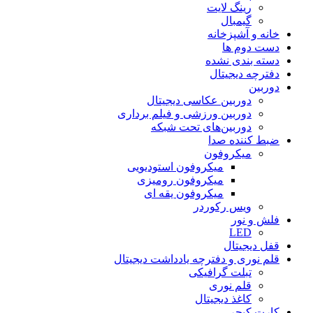
رینگ لایت
گیمبال
خانه و آشپزخانه
دست دوم ها
دسته بندی نشده
دفترچه دیجیتال
دوربین
دوربین عکاسی دیجیتال
دوربین‌ ورزشی و فیلم برداری
دوربین‌های تحت شبکه
ضبط کننده صدا
میکروفون
میکروفون استودیویی
میکروفون رومیزی
میکروفون یقه ای
ویس رکوردر
فلش و نور
LED
قفل دیجیتال
قلم نوری و دفترچه یادداشت دیجیتال
تبلت گرافیکی
قلم نوری
کاغذ دیجیتال
کارت کپچر