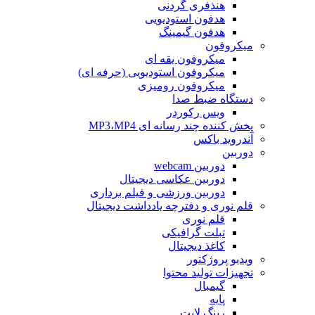
هنذفری گردنی
هدفون استودیویی
هدفون گیمینگ
میکروفون
میکروفون یقه ای
میکروفون استودیویی (حرفه ای)
میکروفون رومیزی
دستگاه ضبط صدا
ویس رکوردر
پخش کننده چند رسانه ای MP3،MP4
آندروید باکس
دوربین
دوربین webcam
دوربین عکاسی دیجیتال
دوربین‌ ورزشی و فیلم برداری
قلم نوری و دفترچه یادداشت دیجیتال
قلم نوری
تبلت گرافیکی
کاغذ دیجیتال
ویدیو پروژکتور
تجهیزات تولید محتوا
گیمبال
پایه
رینگ لایت