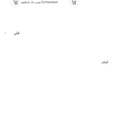
Compressor پمپ باد شیائومی
قبلی
1
فیلتر