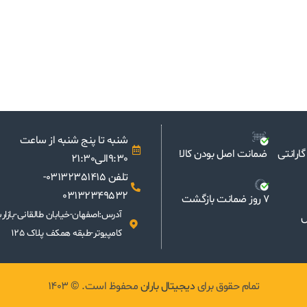
شنبه تا پنج شنبه از ساعت
ارانتی
ضمانت اصل بودن کالا
9:30الی21:30
تلفن 03132351415-
03132349532
7 روز ضمانت بازگشت
آدرس:اصفهان-خیابان طالقانی-بازار
س
کامپیوتر-طبقه همکف پلاک 125
تمام حقوق برای
دیجیتال باران
محفوظ است. © 1403