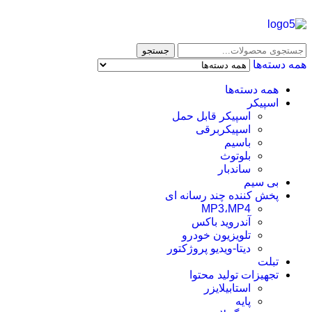
جستجو
همه دسته‌ها
همه دسته‌ها
اسپیکر
اسپیکر قابل حمل
اسپیکربرقی
باسیم
بلوتوث
ساندبار
بی سیم
پخش کننده چند رسانه ای
MP3،MP4
آندروید باکس
تلویزیون خودرو
دیتا-ویدیو پروژکتور
تبلت
تجهیزات تولید محتوا
استابیلایزر
پایه