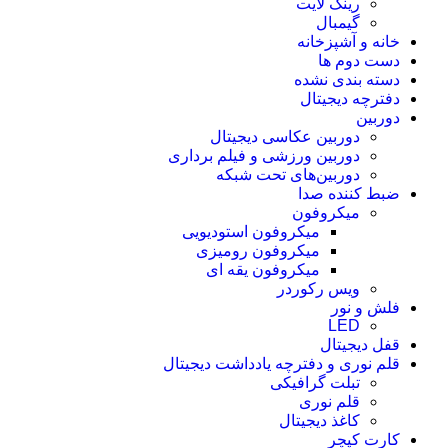
رینگ لایت
گیمبال
خانه و آشپزخانه
دست دوم ها
دسته بندی نشده
دفترچه دیجیتال
دوربین
دوربین عکاسی دیجیتال
دوربین‌ ورزشی و فیلم برداری
دوربین‌های تحت شبکه
ضبط کننده صدا
میکروفون
میکروفون استودیویی
میکروفون رومیزی
میکروفون یقه ای
ویس رکوردر
فلش و نور
LED
قفل دیجیتال
قلم نوری و دفترچه یادداشت دیجیتال
تبلت گرافیکی
قلم نوری
کاغذ دیجیتال
کارت کپچر