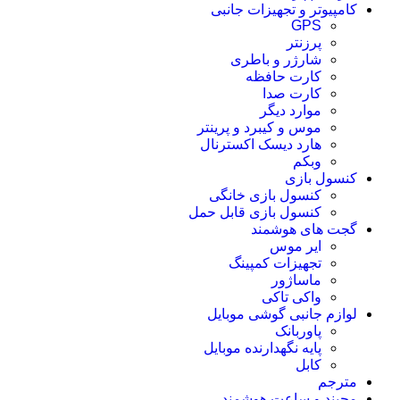
کامپیوتر و تجهیزات جانبی
GPS
پرزنتر
شارژر و باطری
کارت حافظه
کارت صدا
موارد دیگر
موس و کیبرد و پرینتر
هارد دیسک اکسترنال
وبکم
کنسول بازی
کنسول بازی خانگی
کنسول بازی قابل حمل
گجت های هوشمند
ایر موس
تجهیزات کمپینگ
ماساژور
واکی تاکی
لوازم جانبی گوشی موبایل
پاوربانک
پایه نگهدارنده موبایل
کابل
مترجم
مچبند و ساعت هوشمند