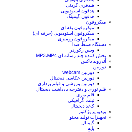
هنذفری گردنی
هدفون استودیویی
هدفون گیمینگ
میکروفون
میکروفون یقه ای
میکروفون استودیویی (حرفه ای)
میکروفون رومیزی
دستگاه ضبط صدا
ویس رکوردر
پخش کننده چند رسانه ای MP3،MP4
آندروید باکس
دوربین
دوربین webcam
دوربین عکاسی دیجیتال
دوربین‌ ورزشی و فیلم برداری
قلم نوری و دفترچه یادداشت دیجیتال
قلم نوری
تبلت گرافیکی
کاغذ دیجیتال
ویدیو پروژکتور
تجهیزات تولید محتوا
گیمبال
پایه