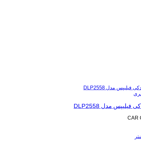
طری
فیلیپس مدل DLP2558
CAR
تر