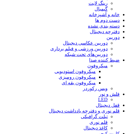
رینگ لایت
گیمبال
خانه و آشپزخانه
دست دوم ها
دسته بندی نشده
دفترچه دیجیتال
دوربین
دوربین عکاسی دیجیتال
دوربین‌ ورزشی و فیلم برداری
دوربین‌های تحت شبکه
ضبط کننده صدا
میکروفون
میکروفون استودیویی
میکروفون رومیزی
میکروفون یقه ای
ویس رکوردر
فلش و نور
LED
قفل دیجیتال
قلم نوری و دفترچه یادداشت دیجیتال
تبلت گرافیکی
قلم نوری
کاغذ دیجیتال
کارت کپچر