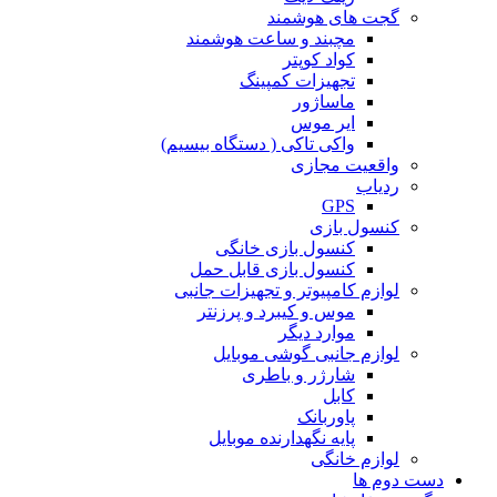
گجت های هوشمند
مچبند و ساعت هوشمند
کواد کوپتر
تجهیزات کمپینگ
ماساژور
ایر موس
واکی تاکی ( دستگاه بیسیم)
واقعیت مجازی
ردیاب
GPS
کنسول بازی
کنسول بازی خانگی
کنسول بازی قابل حمل
لوازم کامپیوتر و تجهیزات جانبی
موس و کیبرد و پرزنتر
موارد دیگر
لوازم جانبی گوشی موبایل
شارژر و باطری
کابل
پاوربانک
پایه نگهدارنده موبایل
لوازم خانگی
دست دوم ها