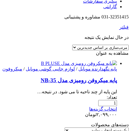
پیگیری سفارشات
گارانتی
031-32351415 مشاوره و پشتیبانی
فیلتر
در حال نمایش یک نتیجه
مشاهده به عنوان
پایه نگهدارنده موبایل
/
لوازم جانبی گوشی موبایل
/
میکروفون
پایه میکروفن رومیزی مدل NB-35
این پایه از چند ناحیه تا می شود. در نتیجه…
تعداد:
انتخاب گزینه‌ها
۲,۰۹۹,۰۰۰
تومان
دسته‌های محصولات