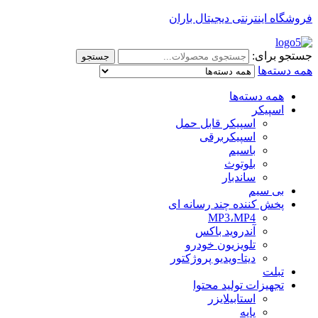
فروشگاه اینترنتی دیجیتال باران
جستجو برای:
جستجو
همه دسته‌ها
همه دسته‌ها
اسپیکر
اسپیکر قابل حمل
اسپیکربرقی
باسیم
بلوتوث
ساندبار
بی سیم
پخش کننده چند رسانه ای
MP3،MP4
آندروید باکس
تلویزیون خودرو
دیتا-ویدیو پروژکتور
تبلت
تجهیزات تولید محتوا
استابیلایزر
پایه