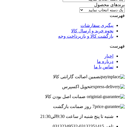
برندهای محصول
فهرست
پیگیری سفارشات
نحوه خرید و ارسال کالا
بازگشت کالا و بازپرداخت وجه
فهرست
اخبار
درباره ما
تماس با ما
تضمین اصالت گارانتی کالا
تحویل اکسپرس
ضمانت اصل بودن کالا
7 روز ضمانت بازگشت
شنبه تا پنج شنبه از ساعت 9:30الی21:30
تلفن 03132351415-03132349532