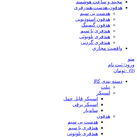
مچبند و ساعت هوشمند
هدفون،هدست،هندزفری
هدست بی سیم
هدفون استودیویی
هدفون گیمینگ
هنذفری با سیم
هنذفری بلوتوثی
هنذفری گردنی
واقعیت مجازی
منو
ورود/ ثبت نام
(0)
۰
تومان
دسته بندی کالا
تبلت
اسپیکر
اسپیکر قابل حمل
اسپیکر برقی
ساندبار
هدفون
هدست بی سیم
هنذفری با سیم
هنذفری بلوتوثی