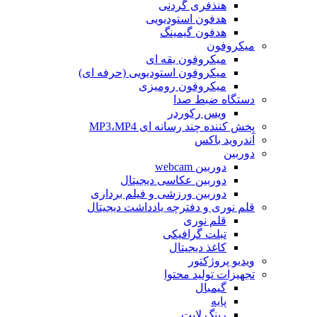
هنذفری گردنی
هدفون استودیویی
هدفون گیمینگ
میکروفون
میکروفون یقه ای
میکروفون استودیویی (حرفه ای)
میکروفون رومیزی
دستگاه ضبط صدا
ویس رکوردر
پخش کننده چند رسانه ای MP3،MP4
آندروید باکس
دوربین
دوربین webcam
دوربین عکاسی دیجیتال
دوربین‌ ورزشی و فیلم برداری
قلم نوری و دفترچه یادداشت دیجیتال
قلم نوری
تبلت گرافیکی
کاغذ دیجیتال
ویدیو پروژکتور
تجهیزات تولید محتوا
گیمبال
پایه
رینگ لایت