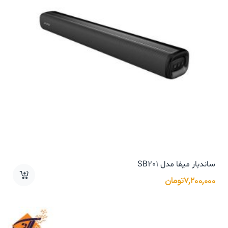
ساندبار میفا مدل SB201
۷,۲۰۰,۰۰۰
تومان