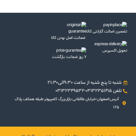
تضمین اصالت گارانتی کالا
ضمانت اصل بودن کالا
تحویل اکسپرس
7 روز ضمانت بازگشت
شنبه تا پنج شنبه از ساعت 9:30الی21:30
تلفن 03132351415-03132349532
آدرس:اصفهان-خیابان طالقانی-بازاربزرگ کامپیوتر-طبقه همکف پلاک
125