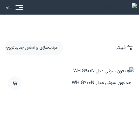
منو
فیلتر
هدفون سونی مدل WH G900N