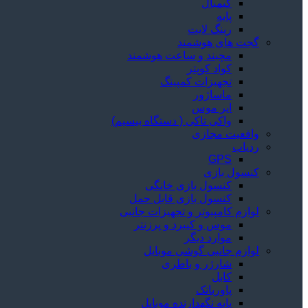
گیمبال
پایه
رینگ لایت
گجت های هوشمند
مچبند و ساعت هوشمند
کواد کوپتر
تجهیزات کمپینگ
ماساژور
ایر موس
واکی تاکی ( دستگاه بیسیم)
واقعیت مجازی
ردیاب
GPS
کنسول بازی
کنسول بازی خانگی
کنسول بازی قابل حمل
لوازم کامپیوتر و تجهیزات جانبی
موس و کیبرد و پرزنتر
موارد دیگر
لوازم جانبی گوشی موبایل
شارژر و باطری
کابل
پاوربانک
پایه نگهدارنده موبایل