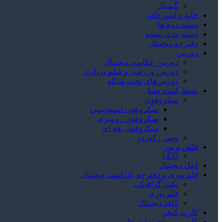
گیمبال
خانه و آشپزخانه
دست دوم ها
دسته بندی نشده
دفترچه دیجیتال
دوربین
دوربین عکاسی دیجیتال
دوربین‌ ورزشی و فیلم برداری
دوربین‌های تحت شبکه
ضبط کننده صدا
میکروفون
میکروفون استودیویی
میکروفون رومیزی
میکروفون یقه ای
ویس رکوردر
فلش و نور
LED
قفل دیجیتال
قلم نوری و دفترچه یادداشت دیجیتال
تبلت گرافیکی
قلم نوری
کاغذ دیجیتال
کارت کپچر
کامپیوتر و تجهیزات جانبی