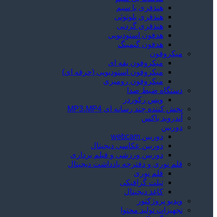
هنذفری با سیم
هنذفری بلوتوثی
هنذفری گردنی
هدفون استودیویی
هدفون گیمینگ
میکروفون
میکروفون یقه ای
میکروفون استودیویی (حرفه ای)
میکروفون رومیزی
دستگاه ضبط صدا
ویس رکوردر
پخش کننده چند رسانه ای MP3،MP4
آندروید باکس
دوربین
دوربین webcam
دوربین عکاسی دیجیتال
دوربین‌ ورزشی و فیلم برداری
قلم نوری و دفترچه یادداشت دیجیتال
قلم نوری
تبلت گرافیکی
کاغذ دیجیتال
ویدیو پروژکتور
تجهیزات تولید محتوا