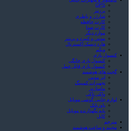
GPS
پرزنتر
شارژر و باطری
کارت حافظه
کارت صدا
موارد دیگر
موس و کیبرد و پرینتر
هارد دیسک اکسترنال
وبکم
کنسول بازی
کنسول بازی خانگی
کنسول بازی قابل حمل
گجت های هوشمند
ایر موس
تجهیزات کمپینگ
ماساژور
واکی تاکی
لوازم جانبی گوشی موبایل
پاوربانک
پایه نگهدارنده موبایل
کابل
مترجم
مچبند و ساعت هوشمند