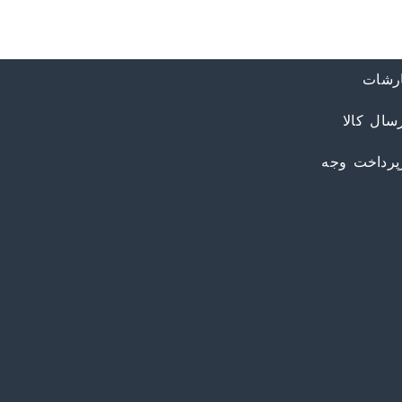
رشات
سال کالا
زپرداخت وجه