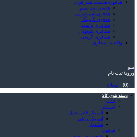
هدفون،هدست،هندزفری
هدست بی سیم
هدفون استودیویی
هدفون گیمینگ
هنذفری با سیم
هنذفری بلوتوثی
هنذفری گردنی
واقعیت مجازی
منو
ورود/ ثبت نام
(0)
۰
تومان
دسته بندی کالا
تبلت
اسپیکر
اسپیکر قابل حمل
اسپیکر برقی
ساندبار
هدفون
هدست بی سیم