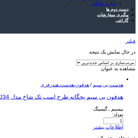
لوازم خانگی
دست دوم ها
پیگیری سفارشات
گارانتی
فیلتر
در حال نمایش یک نتیجه
مشاهده به عنوان
هدست بی سیم
/
هدفون،هدست،هندزفری
هدفون بی سیم بچگانه طرح اسب تک شاخ مدل J34
بیسیم ..گیمینگ
تعداد:
اطلاعات بیشتر
دسته‌های محصولات