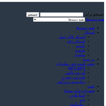
جستجو برای:
جستجو
همه دسته‌ها
همه دسته‌ها
اسپیکر
اسپیکر قابل حمل
اسپیکربرقی
باسیم
بلوتوث
ساندبار
بی سیم
پخش کننده چند رسانه ای
MP3،MP4
آندروید باکس
تلویزیون خودرو
دیتا-ویدیو پروژکتور
تبلت
تجهیزات تولید محتوا
استابیلایزر
پایه
رینگ لایت