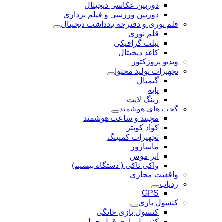
دوربین عکاسی دیجیتال
دوربین‌ ورزشی و فیلم برداری
قلم نوری و دفترچه یادداشت دیجیتال
قلم نوری
تبلت گرافیکی
کاغذ دیجیتال
ویدیو پروژکتور
تجهیزات تولید محتوا
گیمبال
پایه
رینگ لایت
گجت های هوشمند
مچبند و ساعت هوشمند
کواد کوپتر
تجهیزات کمپینگ
ماساژور
ایر موس
واکی تاکی ( دستگاه بیسیم)
واقعیت مجازی
ردیاب
GPS
کنسول بازی
کنسول بازی خانگی
کنسول بازی قابل حمل