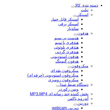
دسته بندی کالا
تبلت
اسپیکر
اسپیکر قابل حمل
اسپیکر برقی
ساندبار
هدفون
هدست بی سیم
هنذفری با سیم
هنذفری بلوتوثی
هنذفری گردنی
هدفون استودیویی
هدفون گیمینگ
میکروفون
میکروفون یقه ای
میکروفون استودیویی (حرفه ای)
میکروفون رومیزی
دستگاه ضبط صدا
ویس رکوردر
پخش کننده چند رسانه ای MP3،MP4
آندروید باکس
دوربین
دوربین webcam