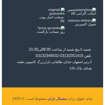
تضمین
اصالت گارانتی کالا
ضمانت اصل بودن
کالا
تحویل اکسپرس
7
روز ضمانت بازگشت
شنبه تا پنج شنبه از ساعت 9:30الی21:30
تلفن 03132351415-03132349532
آدرس:اصفهان-خیابان طالقانی-بازاربزرگ کامپیوتر-طبقه
همکف پلاک 125
تمام حقوق برای
دیجیتال باران
محفوظ است. © 1403