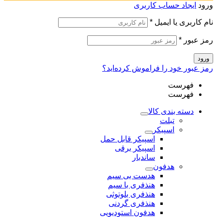
ورود
ایجاد حساب کاربری
نام کاربری یا ایمیل
*
رمز عبور
*
ورود
رمز عبور خود را فراموش کرده‌اید؟
فهرست
فهرست
دسته بندی کالا
تبلت
اسپیکر
اسپیکر قابل حمل
اسپیکر برقی
ساندبار
هدفون
هدست بی سیم
هنذفری با سیم
هنذفری بلوتوثی
هنذفری گردنی
هدفون استودیویی