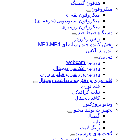
هدفون گیمینگ
میکروفون
میکروفون یقه ای
میکروفون استودیویی (حرفه ای)
میکروفون رومیزی
دستگاه ضبط صدا
ویس رکوردر
پخش کننده چند رسانه ای MP3،MP4
آندروید باکس
دوربین
دوربین webcam
دوربین عکاسی دیجیتال
دوربین‌ ورزشی و فیلم برداری
قلم نوری و دفترچه یادداشت دیجیتال
قلم نوری
تبلت گرافیکی
کاغذ دیجیتال
ویدیو پروژکتور
تجهیزات تولید محتوا
گیمبال
پایه
رینگ لایت
گجت های هوشمند
مچبند و ساعت هوشمند