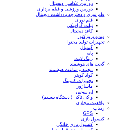
دوربین عکاسی دیجیتال
دوربین‌ ورزشی و فیلم برداری
قلم نوری و دفترچه یادداشت دیجیتال
قلم نوری
تبلت گرافیکی
کاغذ دیجیتال
ویدیو پروژکتور
تجهیزات تولید محتوا
گیمبال
پایه
رینگ لایت
گجت های هوشمند
مچبند و ساعت هوشمند
کواد کوپتر
تجهیزات کمپینگ
ماساژور
ایر موس
واکی تاکی ( دستگاه بیسیم)
واقعیت مجازی
ردیاب
GPS
کنسول بازی
کنسول بازی خانگی
کنسول بازی قابل حمل