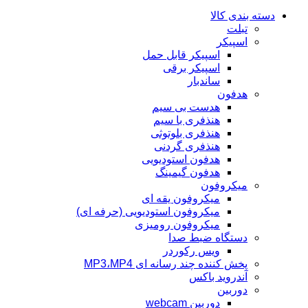
دسته بندی کالا
تبلت
اسپیکر
اسپیکر قابل حمل
اسپیکر برقی
ساندبار
هدفون
هدست بی سیم
هنذفری با سیم
هنذفری بلوتوثی
هنذفری گردنی
هدفون استودیویی
هدفون گیمینگ
میکروفون
میکروفون یقه ای
میکروفون استودیویی (حرفه ای)
میکروفون رومیزی
دستگاه ضبط صدا
ویس رکوردر
پخش کننده چند رسانه ای MP3،MP4
آندروید باکس
دوربین
دوربین webcam