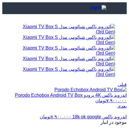
قبلی
اندروید باکس 4K پرودو Porodo Echobox Android TV Box
۷,۹۰۰,۰۰۰
تومان
بعدی
اندروید باکس 18k ok google
۷,۹۰۰,۰۰۰
تومان
موجود در انبار