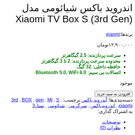
اندروید باکس شیائومی مدل
Xiaomi TV Box S (3rd Gen)
برندها:
xiaomi
۱۲,۹۰۰,۰۰۰
تومان
سرعت پردازنده: 2.5 گیگاهرتز
محدوده سرعت پردازنده: 2 تا 3 گیگاهرتز
حافظه داخلی: 32 گیگ
اتصالات بی سیم: Bluetooth 5.0, WiFi 6.0
موجود
افزودن به سبد خرید
دسته‌بندی‌ها:
آندروید باکس
برچسب:
,
S
,
MI
,
gen
,
BOX
,
3rd
xiaomi
,
اندرویدباکس
,
سرگرمی
,
شیائومی
,
نسل3
به اشتراک گذاری:
توضیحات
نظرات (0)