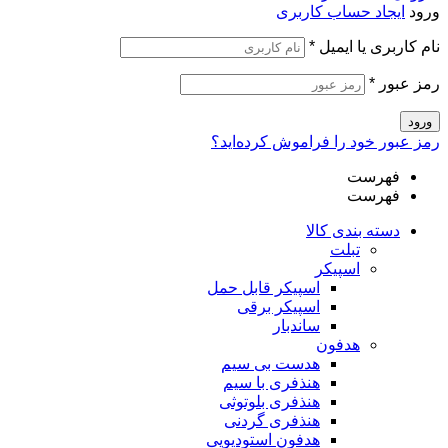
ورود
ایجاد حساب کاربری
نام کاربری یا ایمیل
*
رمز عبور
*
ورود
رمز عبور خود را فراموش کرده‌اید؟
فهرست
فهرست
دسته بندی کالا
تبلت
اسپیکر
اسپیکر قابل حمل
اسپیکر برقی
ساندبار
هدفون
هدست بی سیم
هنذفری با سیم
هنذفری بلوتوثی
هنذفری گردنی
هدفون استودیویی