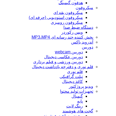
هدفون گیمینگ
میکروفون
میکروفون یقه ای
میکروفون استودیویی (حرفه ای)
میکروفون رومیزی
دستگاه ضبط صدا
ویس رکوردر
پخش کننده چند رسانه ای MP3،MP4
آندروید باکس
دوربین
دوربین webcam
دوربین عکاسی دیجیتال
دوربین‌ ورزشی و فیلم برداری
قلم نوری و دفترچه یادداشت دیجیتال
قلم نوری
تبلت گرافیکی
کاغذ دیجیتال
ویدیو پروژکتور
تجهیزات تولید محتوا
گیمبال
پایه
رینگ لایت
گجت های هوشمند
مچبند و ساعت هوشمند