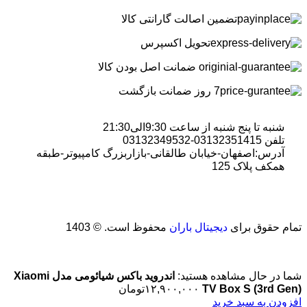
تضمین اصالت گارانتی کالا
تحویل اکسپرس
ضمانت اصل بودن کالا
7 روز ضمانت بازگشت
شنبه تا پنج شنبه از ساعت 9:30الی21:30
تلفن 03132351415-03132349532
آدرس:اصفهان-خیابان طالقانی-بازاربزرگ کامپیوتر-طبقه
همکف پلاک 125
تمام حقوق برای
دیجیتال باران
محفوظ است. © 1403
شما در حال مشاهده هستید:
اندروید باکس شیائومی مدل Xiaomi
TV Box S (3rd Gen)
۱۲,۹۰۰,۰۰۰
تومان
افزودن به سبد خرید