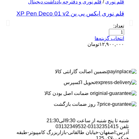
قلم نوری
/
قلم نوری و دفترچه یادداشت دیجیتال
قلم نوری ایکس پی پن XP Pen Deco 01 v2
تعداد:
انتخاب گزینه‌ها
۱۲,۹۰۰,۰۰۰
تومان
تضمین اصالت گارانتی کالا
تحویل اکسپرس
ضمانت اصل بودن کالا
7 روز ضمانت بازگشت
شنبه تا پنج شنبه از ساعت 9:30الی21:30
تلفن 03132351415-03132349532
آدرس:اصفهان-خیابان طالقانی-بازاربزرگ کامپیوتر-طبقه
همکف پلاک 125