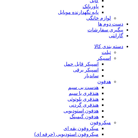
کابل
پاوربانک
پایه نگهدارنده موبایل
لوازم خانگی
دست دوم ها
پیگیری سفارشات
گارانتی
دسته بندی کالا
تبلت
اسپیکر
اسپیکر قابل حمل
اسپیکر برقی
ساندبار
هدفون
هدست بی سیم
هنذفری با سیم
هنذفری بلوتوثی
هنذفری گردنی
هدفون استودیویی
هدفون گیمینگ
میکروفون
میکروفون یقه ای
میکروفون استودیویی (حرفه ای)