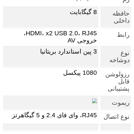
8 گیگابایت
حافظه
داخلی
HDMI، x2 USB 2.0، RJ45،
رابط
خروجی AV
3 پین استاندارد بریتانیا
نوع
دوشاخه
1080 پیکسل
رزولوشن
قابل
پشتیبانی
ریموت
RJ45، وای فای 2.4 و 5 گیگاهرتز
نوع اتصال