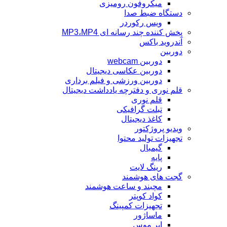
میکروفون رومیزی
دستگاه ضبط صدا
ویس رکوردر
پخش کننده چند رسانه ای MP3،MP4
آندروید باکس
دوربین
دوربین webcam
دوربین عکاسی دیجیتال
دوربین‌ ورزشی و فیلم برداری
قلم نوری و دفترچه یادداشت دیجیتال
قلم نوری
تبلت گرافیکی
کاغذ دیجیتال
ویدیو پروژکتور
تجهیزات تولید محتوا
گیمبال
پایه
رینگ لایت
گجت های هوشمند
مچبند و ساعت هوشمند
کواد کوپتر
تجهیزات کمپینگ
ماساژور
ایر موس