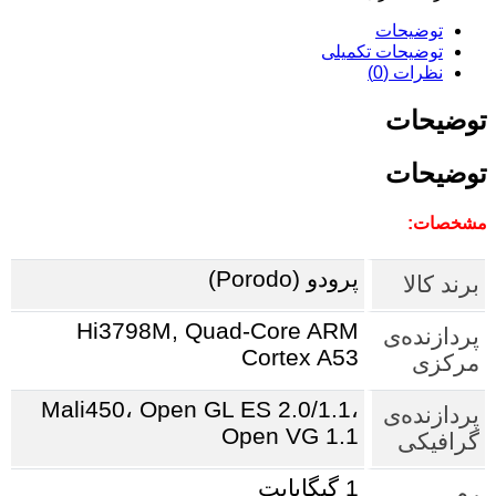
توضیحات
توضیحات تکمیلی
نظرات (0)
توضیحات
توضیحات
مشخصات:
پرودو (Porodo)
برند کالا
Hi3798M, Quad-Core ARM
پردازنده‌ی
Cortex A53
مرکزی
Mali450، Open GL ES 2.0/1.1،
پردازنده‌ی
Open VG 1.1
گرافیکی
1 گیگابایت
رم