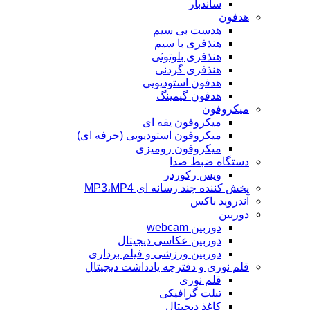
ساندبار
هدفون
هدست بی سیم
هنذفری با سیم
هنذفری بلوتوثی
هنذفری گردنی
هدفون استودیویی
هدفون گیمینگ
میکروفون
میکروفون یقه ای
میکروفون استودیویی (حرفه ای)
میکروفون رومیزی
دستگاه ضبط صدا
ویس رکوردر
پخش کننده چند رسانه ای MP3،MP4
آندروید باکس
دوربین
دوربین webcam
دوربین عکاسی دیجیتال
دوربین‌ ورزشی و فیلم برداری
قلم نوری و دفترچه یادداشت دیجیتال
قلم نوری
تبلت گرافیکی
کاغذ دیجیتال