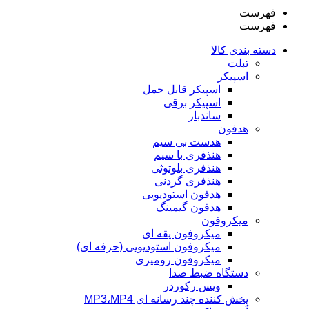
فهرست
فهرست
دسته بندی کالا
تبلت
اسپیکر
اسپیکر قابل حمل
اسپیکر برقی
ساندبار
هدفون
هدست بی سیم
هنذفری با سیم
هنذفری بلوتوثی
هنذفری گردنی
هدفون استودیویی
هدفون گیمینگ
میکروفون
میکروفون یقه ای
میکروفون استودیویی (حرفه ای)
میکروفون رومیزی
دستگاه ضبط صدا
ویس رکوردر
پخش کننده چند رسانه ای MP3،MP4