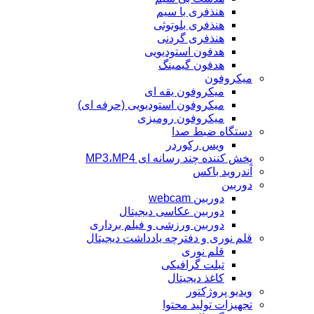
هنذفری با سیم
هنذفری بلوتوثی
هنذفری گردنی
هدفون استودیویی
هدفون گیمینگ
میکروفون
میکروفون یقه ای
میکروفون استودیویی (حرفه ای)
میکروفون رومیزی
دستگاه ضبط صدا
ویس رکوردر
پخش کننده چند رسانه ای MP3،MP4
آندروید باکس
دوربین
دوربین webcam
دوربین عکاسی دیجیتال
دوربین‌ ورزشی و فیلم برداری
قلم نوری و دفترچه یادداشت دیجیتال
قلم نوری
تبلت گرافیکی
کاغذ دیجیتال
ویدیو پروژکتور
تجهیزات تولید محتوا