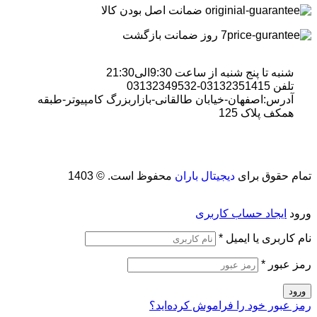
ضمانت اصل بودن کالا
7 روز ضمانت بازگشت
شنبه تا پنج شنبه از ساعت 9:30الی21:30
تلفن 03132351415-03132349532
آدرس:اصفهان-خیابان طالقانی-بازاربزرگ کامپیوتر-طبقه
همکف پلاک 125
تمام حقوق برای
دیجیتال باران
محفوظ است. © 1403
ورود
ایجاد حساب کاربری
نام کاربری یا ایمیل
*
رمز عبور
*
ورود
رمز عبور خود را فراموش کرده‌اید؟