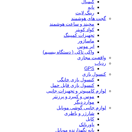
گیمبال
پایه
رینگ لایت
گجت های هوشمند
مچبند و ساعت هوشمند
کواد کوپتر
تجهیزات کمپینگ
ماساژور
ایر موس
واکی تاکی ( دستگاه بیسیم)
واقعیت مجازی
ردیاب
GPS
کنسول بازی
کنسول بازی خانگی
کنسول بازی قابل حمل
لوازم کامپیوتر و تجهیزات جانبی
موس و کیبرد و پرزنتر
موارد دیگر
لوازم جانبی گوشی موبایل
شارژر و باطری
کابل
پاوربانک
پایه نگهدارنده موبایل