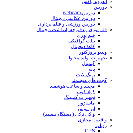
آندروید باکس
دوربین
دوربین webcam
دوربین عکاسی دیجیتال
دوربین‌ ورزشی و فیلم برداری
قلم نوری و دفترچه یادداشت دیجیتال
قلم نوری
تبلت گرافیکی
کاغذ دیجیتال
ویدیو پروژکتور
تجهیزات تولید محتوا
گیمبال
پایه
رینگ لایت
گجت های هوشمند
مچبند و ساعت هوشمند
کواد کوپتر
تجهیزات کمپینگ
ماساژور
ایر موس
واکی تاکی ( دستگاه بیسیم)
واقعیت مجازی
ردیاب
GPS