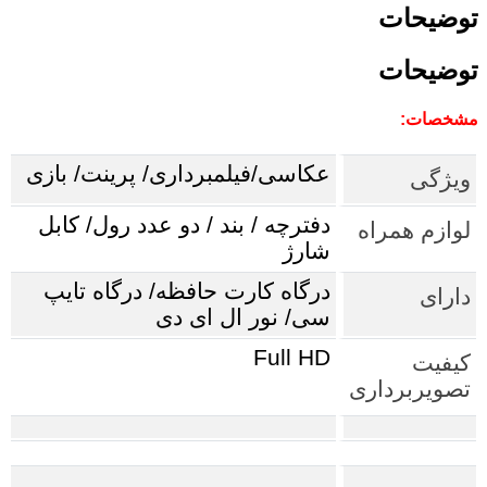
توضیحات
توضیحات
مشخصات:
عکاسی/فیلمبرداری/ پرینت/ بازی
ویژگی
دفترچه / بند / دو عدد رول/ کابل
لوازم همراه
شارژ
درگاه کارت حافظه/ درگاه تایپ
دارای
سی/ نور ال ای دی
Full HD
کیفیت
تصویربرداری