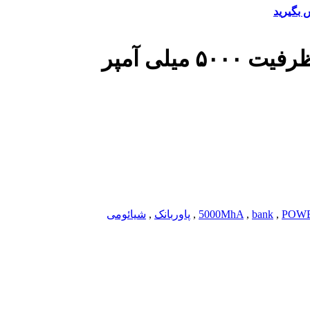
 بگیرید
POW
,
bank
,
5000MhA
,
پاوربانک
,
شیائومی