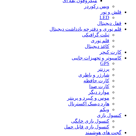
میکروفون یقه ای
ویس رکوردر
فلش و نور
LED
قفل دیجیتال
قلم نوری و دفترچه یادداشت دیجیتال
تبلت گرافیکی
قلم نوری
کاغذ دیجیتال
کارت کپچر
کامپیوتر و تجهیزات جانبی
GPS
پرزنتر
شارژر و باطری
کارت حافظه
کارت صدا
موارد دیگر
موس و کیبرد و پرینتر
هارد دیسک اکسترنال
وبکم
کنسول بازی
کنسول بازی خانگی
کنسول بازی قابل حمل
گجت های هوشمند