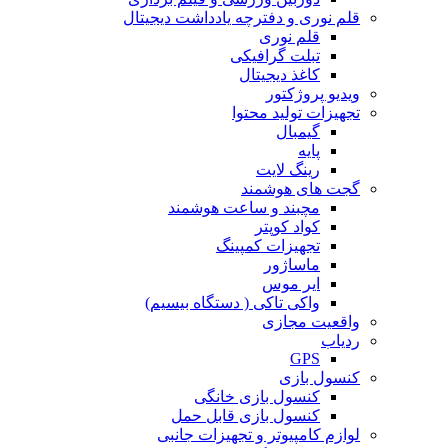
قلم نوری و دفترچه یادداشت دیجیتال
قلم نوری
تبلت گرافیکی
کاغذ دیجیتال
ویدیو پروژکتور
تجهیزات تولید محتوا
گیمبال
پایه
رینگ لایت
گجت های هوشمند
مچبند و ساعت هوشمند
کواد کوپتر
تجهیزات کمپینگ
ماساژور
ایر موس
واکی تاکی ( دستگاه بیسیم)
واقعیت مجازی
ردیاب
GPS
کنسول بازی
کنسول بازی خانگی
کنسول بازی قابل حمل
لوازم کامپیوتر و تجهیزات جانبی