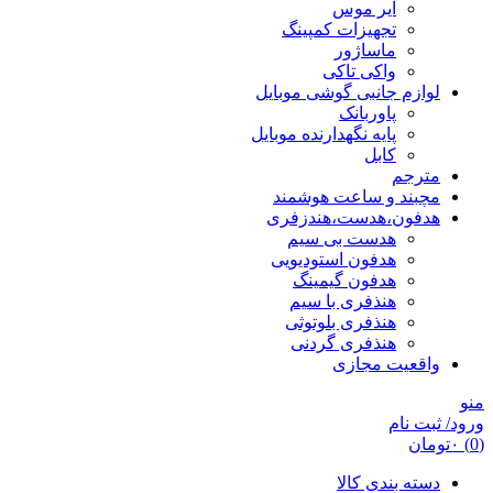
ایر موس
تجهیزات کمپینگ
ماساژور
واکی تاکی
لوازم جانبی گوشی موبایل
پاوربانک
پایه نگهدارنده موبایل
کابل
مترجم
مچبند و ساعت هوشمند
هدفون،هدست،هندزفری
هدست بی سیم
هدفون استودیویی
هدفون گیمینگ
هنذفری با سیم
هنذفری بلوتوثی
هنذفری گردنی
واقعیت مجازی
منو
ورود/ ثبت نام
(0)
۰
تومان
دسته بندی کالا