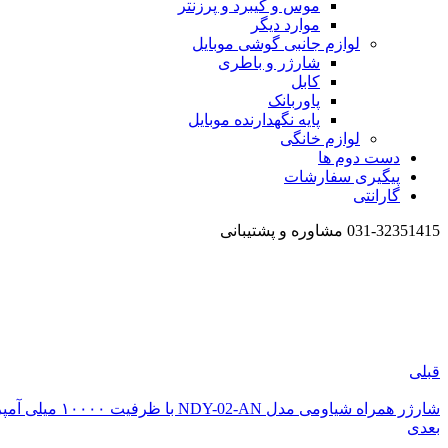
موس و کیبرد و پرزنتر
موارد دیگر
لوازم جانبی گوشی موبایل
شارژر و باطری
کابل
پاوربانک
پایه نگهدارنده موبایل
لوازم خانگی
دست دوم ها
پیگیری سفارشات
گارانتی
031-32351415 مشاوره و پشتیبانی
قبلی
شارژر همراه شیاومی مدل NDY-02-AN با ظرفیت ۱۰۰۰۰ میلی آمپر ساعت
بعدی