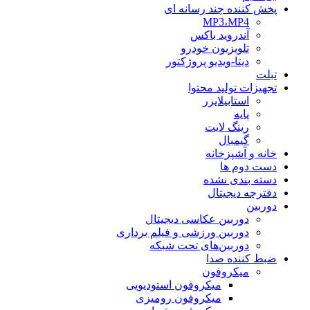
پخش کننده چند رسانه ای
MP3،MP4
آندروید باکس
تلویزیون خودرو
دیتا-ویدیو پروژکتور
تبلت
تجهیزات تولید محتوا
استابیلایزر
پایه
رینگ لایت
گیمبال
خانه و آشپزخانه
دست دوم ها
دسته بندی نشده
دفترچه دیجیتال
دوربین
دوربین عکاسی دیجیتال
دوربین‌ ورزشی و فیلم برداری
دوربین‌های تحت شبکه
ضبط کننده صدا
میکروفون
میکروفون استودیویی
میکروفون رومیزی