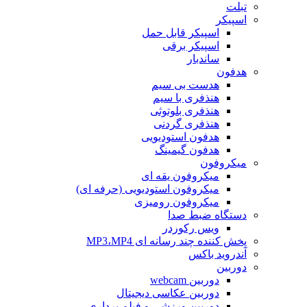
تبلت
اسپیکر
اسپیکر قابل حمل
اسپیکر برقی
ساندبار
هدفون
هدست بی سیم
هنذفری با سیم
هنذفری بلوتوثی
هنذفری گردنی
هدفون استودیویی
هدفون گیمینگ
میکروفون
میکروفون یقه ای
میکروفون استودیویی (حرفه ای)
میکروفون رومیزی
دستگاه ضبط صدا
ویس رکوردر
پخش کننده چند رسانه ای MP3،MP4
آندروید باکس
دوربین
دوربین webcam
دوربین عکاسی دیجیتال
دوربین‌ ورزشی و فیلم برداری