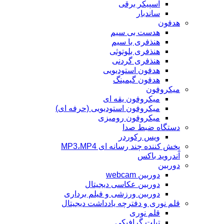
اسپیکر برقی
ساندبار
هدفون
هدست بی سیم
هنذفری با سیم
هنذفری بلوتوثی
هنذفری گردنی
هدفون استودیویی
هدفون گیمینگ
میکروفون
میکروفون یقه ای
میکروفون استودیویی (حرفه ای)
میکروفون رومیزی
دستگاه ضبط صدا
ویس رکوردر
پخش کننده چند رسانه ای MP3،MP4
آندروید باکس
دوربین
دوربین webcam
دوربین عکاسی دیجیتال
دوربین‌ ورزشی و فیلم برداری
قلم نوری و دفترچه یادداشت دیجیتال
قلم نوری
تبلت گرافیکی