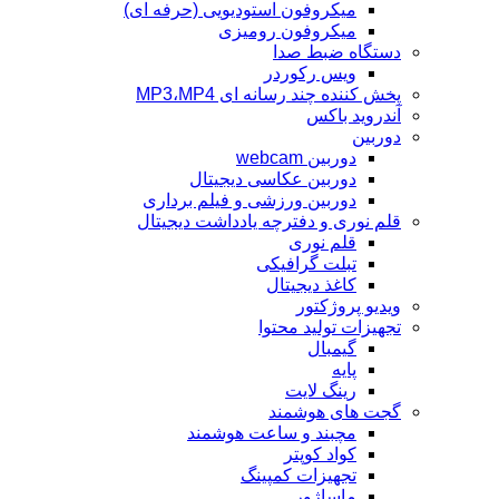
میکروفون استودیویی (حرفه ای)
میکروفون رومیزی
دستگاه ضبط صدا
ویس رکوردر
پخش کننده چند رسانه ای MP3،MP4
آندروید باکس
دوربین
دوربین webcam
دوربین عکاسی دیجیتال
دوربین‌ ورزشی و فیلم برداری
قلم نوری و دفترچه یادداشت دیجیتال
قلم نوری
تبلت گرافیکی
کاغذ دیجیتال
ویدیو پروژکتور
تجهیزات تولید محتوا
گیمبال
پایه
رینگ لایت
گجت های هوشمند
مچبند و ساعت هوشمند
کواد کوپتر
تجهیزات کمپینگ
ماساژور