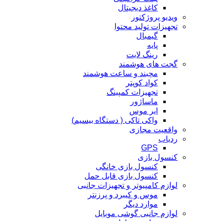
کاغذ دیجیتال
ویدیو پروژکتور
تجهیزات تولید محتوا
گیمبال
پایه
رینگ لایت
گجت های هوشمند
مچبند و ساعت هوشمند
کواد کوپتر
تجهیزات کمپینگ
ماساژور
ایر موس
واکی تاکی ( دستگاه بیسیم)
واقعیت مجازی
ردیاب
GPS
کنسول بازی
کنسول بازی خانگی
کنسول بازی قابل حمل
لوازم کامپیوتر و تجهیزات جانبی
موس و کیبرد و پرزنتر
موارد دیگر
لوازم جانبی گوشی موبایل