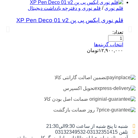
قلم نوری
/
قلم نوری و دفترچه یادداشت دیجیتال
قلم نوری ایکس پی پن XP Pen Deco 01 v2
تعداد:
انتخاب گزینه‌ها
۱۲,۹۰۰,۰۰۰
تومان
تضمین اصالت گارانتی کالا
تحویل اکسپرس
ضمانت اصل بودن کالا
7 روز ضمانت بازگشت
شنبه تا پنج شنبه از ساعت 9:30الی21:30
تلفن 03132351415-03132349532
آدرس:اصفهان-خیابان طالقانی-بازاربزرگ کامپیوتر-طبقه