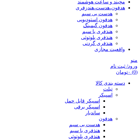
مچبند و ساعت هوشمند
هدفون،هدست،هندزفری
هدست بی سیم
هدفون استودیویی
هدفون گیمینگ
هنذفری با سیم
هنذفری بلوتوثی
هنذفری گردنی
واقعیت مجازی
منو
ورود/ ثبت نام
(0)
۰
تومان
دسته بندی کالا
تبلت
اسپیکر
اسپیکر قابل حمل
اسپیکر برقی
ساندبار
هدفون
هدست بی سیم
هنذفری با سیم
هنذفری بلوتوثی