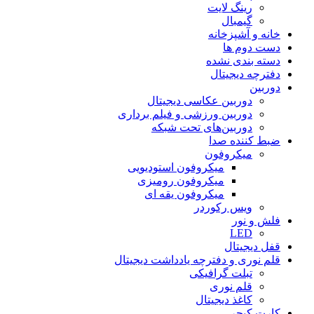
رینگ لایت
گیمبال
خانه و آشپزخانه
دست دوم ها
دسته بندی نشده
دفترچه دیجیتال
دوربین
دوربین عکاسی دیجیتال
دوربین‌ ورزشی و فیلم برداری
دوربین‌های تحت شبکه
ضبط کننده صدا
میکروفون
میکروفون استودیویی
میکروفون رومیزی
میکروفون یقه ای
ویس رکوردر
فلش و نور
LED
قفل دیجیتال
قلم نوری و دفترچه یادداشت دیجیتال
تبلت گرافیکی
قلم نوری
کاغذ دیجیتال
کارت کپچر