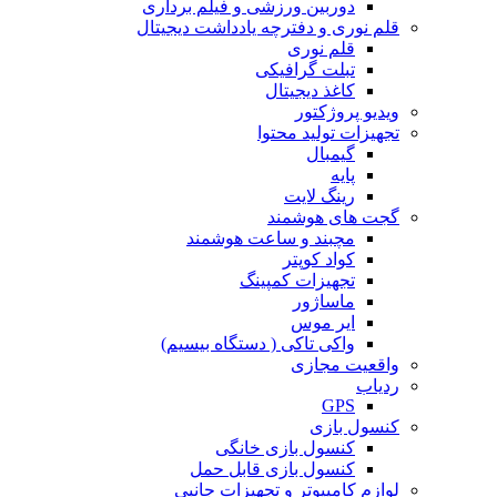
دوربین‌ ورزشی و فیلم برداری
قلم نوری و دفترچه یادداشت دیجیتال
قلم نوری
تبلت گرافیکی
کاغذ دیجیتال
ویدیو پروژکتور
تجهیزات تولید محتوا
گیمبال
پایه
رینگ لایت
گجت های هوشمند
مچبند و ساعت هوشمند
کواد کوپتر
تجهیزات کمپینگ
ماساژور
ایر موس
واکی تاکی ( دستگاه بیسیم)
واقعیت مجازی
ردیاب
GPS
کنسول بازی
کنسول بازی خانگی
کنسول بازی قابل حمل
لوازم کامپیوتر و تجهیزات جانبی