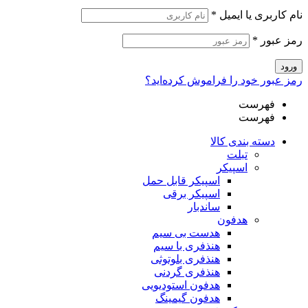
نام کاربری یا ایمیل
*
رمز عبور
*
ورود
رمز عبور خود را فراموش کرده‌اید؟
فهرست
فهرست
دسته بندی کالا
تبلت
اسپیکر
اسپیکر قابل حمل
اسپیکر برقی
ساندبار
هدفون
هدست بی سیم
هنذفری با سیم
هنذفری بلوتوثی
هنذفری گردنی
هدفون استودیویی
هدفون گیمینگ