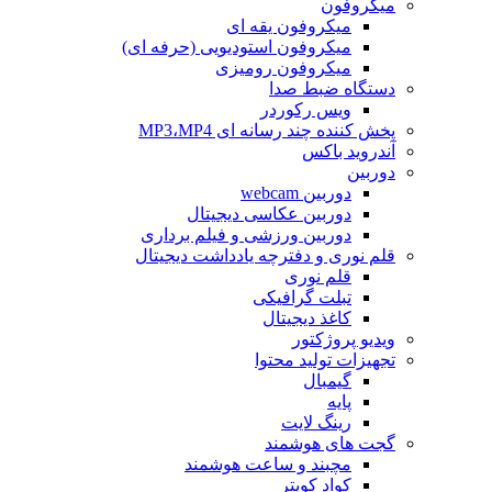
میکروفون
میکروفون یقه ای
میکروفون استودیویی (حرفه ای)
میکروفون رومیزی
دستگاه ضبط صدا
ویس رکوردر
پخش کننده چند رسانه ای MP3،MP4
آندروید باکس
دوربین
دوربین webcam
دوربین عکاسی دیجیتال
دوربین‌ ورزشی و فیلم برداری
قلم نوری و دفترچه یادداشت دیجیتال
قلم نوری
تبلت گرافیکی
کاغذ دیجیتال
ویدیو پروژکتور
تجهیزات تولید محتوا
گیمبال
پایه
رینگ لایت
گجت های هوشمند
مچبند و ساعت هوشمند
کواد کوپتر