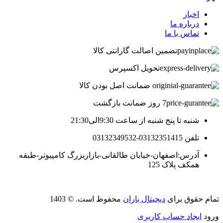
اخبار
درباره ما
تماس با ما
تضمین اصالت گارانتی کالا
تحویل اکسپرس
ضمانت اصل بودن کالا
7 روز ضمانت بازگشت
شنبه تا پنج شنبه از ساعت 9:30الی21:30
تلفن 03132351415-03132349532
آدرس:اصفهان-خیابان طالقانی-بازاربزرگ کامپیوتر-طبقه
همکف پلاک 125
تمام حقوق برای
دیجیتال باران
محفوظ است. © 1403
ورود
ایجاد حساب کاربری