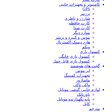
کامپیوتر و تجهیزات جانبی
GPS
پرزنتر
شارژر و باطری
کارت حافظه
کارت صدا
موارد دیگر
موس و کیبرد و پرینتر
هارد دیسک اکسترنال
وبکم
کنسول بازی
کنسول بازی خانگی
کنسول بازی قابل حمل
گجت های هوشمند
ایر موس
تجهیزات کمپینگ
ماساژور
واکی تاکی
لوازم جانبی گوشی موبایل
پاوربانک
پایه نگهدارنده موبایل
کابل
مترجم