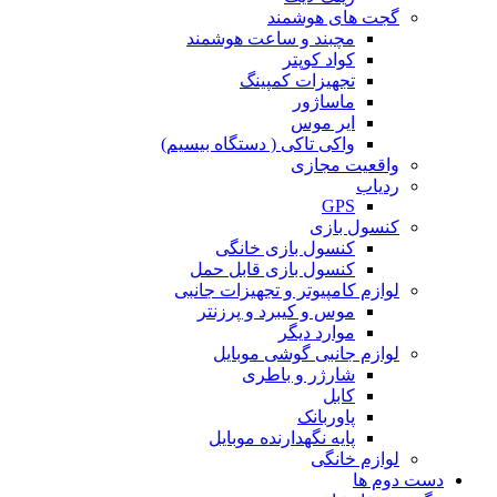
گجت های هوشمند
مچبند و ساعت هوشمند
کواد کوپتر
تجهیزات کمپینگ
ماساژور
ایر موس
واکی تاکی ( دستگاه بیسیم)
واقعیت مجازی
ردیاب
GPS
کنسول بازی
کنسول بازی خانگی
کنسول بازی قابل حمل
لوازم کامپیوتر و تجهیزات جانبی
موس و کیبرد و پرزنتر
موارد دیگر
لوازم جانبی گوشی موبایل
شارژر و باطری
کابل
پاوربانک
پایه نگهدارنده موبایل
لوازم خانگی
دست دوم ها