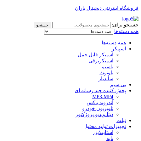
فروشگاه اینترنتی دیجیتال باران
جستجو برای:
جستجو
همه دسته‌ها
همه دسته‌ها
اسپیکر
اسپیکر قابل حمل
اسپیکربرقی
باسیم
بلوتوث
ساندبار
بی سیم
پخش کننده چند رسانه ای
MP3،MP4
آندروید باکس
تلویزیون خودرو
دیتا-ویدیو پروژکتور
تبلت
تجهیزات تولید محتوا
استابیلایزر
پایه