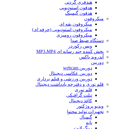
هنذفری گردنی
هدفون استودیویی
هدفون گیمینگ
میکروفون
میکروفون یقه ای
میکروفون استودیویی (حرفه ای)
میکروفون رومیزی
دستگاه ضبط صدا
ویس رکوردر
پخش کننده چند رسانه ای MP3،MP4
آندروید باکس
دوربین
دوربین webcam
دوربین عکاسی دیجیتال
دوربین‌ ورزشی و فیلم برداری
قلم نوری و دفترچه یادداشت دیجیتال
قلم نوری
تبلت گرافیکی
کاغذ دیجیتال
ویدیو پروژکتور
تجهیزات تولید محتوا
گیمبال
پایه
رینگ لایت