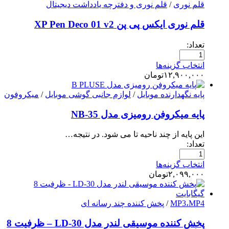
قلم نوری
/
قلم نوری و دفترچه یادداشت دیجیتال
قلم نوری ایکس پی پن XP Pen Deco 01 v2
تعداد:
انتخاب گزینه‌ها
۱۲,۹۰۰,۰۰۰
تومان
پایه نگهدارنده موبایل
/
لوازم جانبی گوشی موبایل
/
میکروفون
پایه میکروفن رومیزی مدل NB-35
این پایه از چند ناحیه تا می شود. در نتیجه…
تعداد:
انتخاب گزینه‌ها
۲,۰۹۹,۰۰۰
تومان
MP3،MP4
/
پخش کننده چند رسانه ای
پخش کننده موسیقی لندر مدل LD-30 – ظرفیت 8