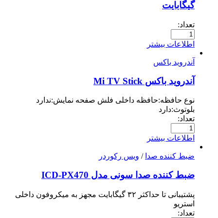
گیگابایت
تعداد:
اطلاعات بیشتر
آندروید باکس
آندروید باکس Mi TV Stick
نوع حافظه:حافظه داخلی فلش صفحه نمایش:ندارد
بلوتوث:دارد
تعداد:
اطلاعات بیشتر
ضبط کننده صدا
/
ویس رکوردر
ضبط کننده صدا سونی مدل ICD-PX470
پشتیبانی تا حداکثر ۳۲ گیگابایت مجهز به میکروفون داخلی
استریو
تعداد: