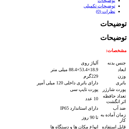
توضیحات
توضیحات تکمیلی
نظرات (0)
توضیحات
توضیحات
مشخصات:
جنس بدنه
آلیاژ روی
ابعاد
18.9×53.4×88.4 میلی متر
وزن
229گرم
باتری
دارای باتری داخلی 120 میلی آمپر
پورت شارژر
پورت تایپ سی
تعداد حافظه
10 عدد
اثر انگشت
ضد آب
دارای استاندارد IP65
زمان آماده به
تا 90 روز
کار
قابل استفاده
انواع مکان ها و دستگاه ها