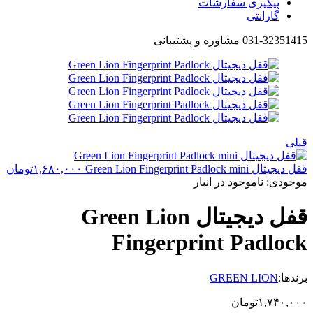
پیگیری سفارشات
گارانتی
031-32351415 مشاوره و پشتیبانی
قبلی
قفل دیجیتال Green Lion Fingerprint Padlock mini
۱,۶۸۰,۰۰۰
تومان
موجودی:
ناموجود در انبار
قفل دیجیتال Green Lion
Fingerprint Padlock
برندها:
GREEN LION
۱,۷۴۰,۰۰۰
تومان