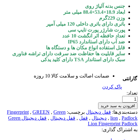
جنس بدنه آلیاژ روی
ابعاد 18.9×53.4×88.4 میلی متر
وزن 229گرم
باتری دارای باتری داخلی 120 میلی آمپر
پورت شارژر پورت تایپ سی
تعداد حافظه اثر انگشت 10 عدد
ضد آب دارای استاندارد IP65
قابل استفاده انواع مکان ها و دستگاه ها
سایر قابلیت ها حفاظت ضد سرقت دارای تراشه فناوری
سبک دارای استاندار TSA دارای کلید یدکی
ضمانت اصالت و سلامت کالا 10 روزه
گارانتی
پاک کردن
تعداد:
افزودن به سبد خرید
دسته‌بندی‌ها:
قفل دیجیتال
برچسب:
Green
,
GREEN
,
Fingerprint
Padlock
,
lion
,
دیجیتال
,
قفل
,
قفل دیجیتال
,
قفل دیجیتال Green
Lion Fingerprint Padlock
به اشتراک گذاری: