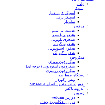
تبلت
اسپیکر
اسپیکر قابل حمل
اسپیکر برقی
ساندبار
هدفون
هدست بی سیم
هنذفری با سیم
هنذفری بلوتوثی
هنذفری گردنی
هدفون استودیویی
هدفون گیمینگ
میکروفون
میکروفون یقه ای
میکروفون استودیویی (حرفه ای)
میکروفون رومیزی
دستگاه ضبط صدا
ویس رکوردر
پخش کننده چند رسانه ای MP3،MP4
آندروید باکس
دوربین
دوربین webcam
دوربین عکاسی دیجیتال