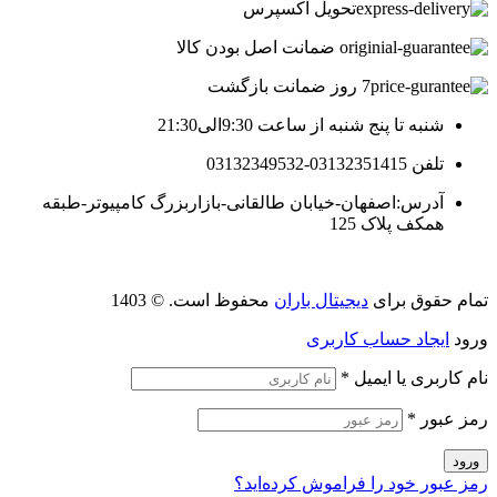
تحویل اکسپرس
ضمانت اصل بودن کالا
7 روز ضمانت بازگشت
شنبه تا پنج شنبه از ساعت 9:30الی21:30
تلفن 03132351415-03132349532
آدرس:اصفهان-خیابان طالقانی-بازاربزرگ کامپیوتر-طبقه
همکف پلاک 125
تمام حقوق برای
دیجیتال باران
محفوظ است. © 1403
ورود
ایجاد حساب کاربری
نام کاربری یا ایمیل
*
رمز عبور
*
ورود
رمز عبور خود را فراموش کرده‌اید؟