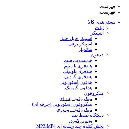
فهرست
فهرست
دسته بندی کالا
تبلت
اسپیکر
اسپیکر قابل حمل
اسپیکر برقی
ساندبار
هدفون
هدست بی سیم
هنذفری با سیم
هنذفری بلوتوثی
هنذفری گردنی
هدفون استودیویی
هدفون گیمینگ
میکروفون
میکروفون یقه ای
میکروفون استودیویی (حرفه ای)
میکروفون رومیزی
دستگاه ضبط صدا
ویس رکوردر
پخش کننده چند رسانه ای MP3،MP4