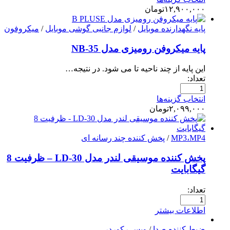
۱۲,۹۰۰,۰۰۰
تومان
پایه نگهدارنده موبایل
/
لوازم جانبی گوشی موبایل
/
میکروفون
پایه میکروفن رومیزی مدل NB-35
این پایه از چند ناحیه تا می شود. در نتیجه…
تعداد:
انتخاب گزینه‌ها
۲,۰۹۹,۰۰۰
تومان
MP3،MP4
/
پخش کننده چند رسانه ای
پخش کننده موسیقی لندر مدل LD-30 – ظرفیت 8
گیگابایت
تعداد:
اطلاعات بیشتر
ضبط کننده صدا
/
ویس رکوردر