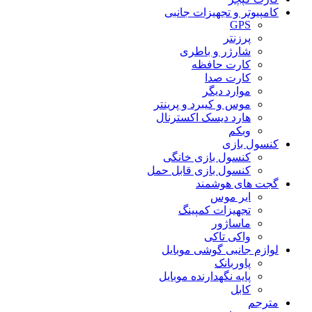
کامپیوتر و تجهیزات جانبی
GPS
پرزنتر
شارژر و باطری
کارت حافظه
کارت صدا
موارد دیگر
موس و کیبرد و پرینتر
هارد دیسک اکسترنال
وبکم
کنسول بازی
کنسول بازی خانگی
کنسول بازی قابل حمل
گجت های هوشمند
ایر موس
تجهیزات کمپینگ
ماساژور
واکی تاکی
لوازم جانبی گوشی موبایل
پاوربانک
پایه نگهدارنده موبایل
کابل
مترجم