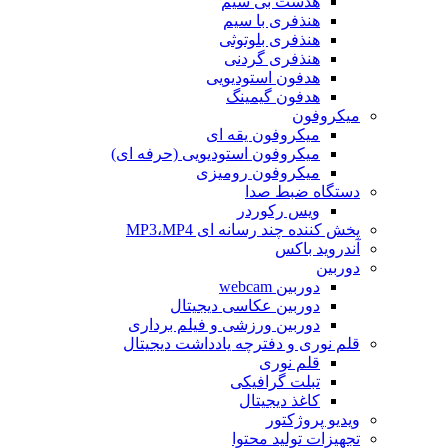
هدست بی سیم
هنذفری با سیم
هنذفری بلوتوثی
هنذفری گردنی
هدفون استودیویی
هدفون گیمینگ
میکروفون
میکروفون یقه ای
میکروفون استودیویی (حرفه ای)
میکروفون رومیزی
دستگاه ضبط صدا
ویس رکوردر
پخش کننده چند رسانه ای MP3،MP4
آندروید باکس
دوربین
دوربین webcam
دوربین عکاسی دیجیتال
دوربین‌ ورزشی و فیلم برداری
قلم نوری و دفترچه یادداشت دیجیتال
قلم نوری
تبلت گرافیکی
کاغذ دیجیتال
ویدیو پروژکتور
تجهیزات تولید محتوا