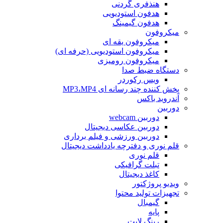
هنذفری گردنی
هدفون استودیویی
هدفون گیمینگ
میکروفون
میکروفون یقه ای
میکروفون استودیویی (حرفه ای)
میکروفون رومیزی
دستگاه ضبط صدا
ویس رکوردر
پخش کننده چند رسانه ای MP3،MP4
آندروید باکس
دوربین
دوربین webcam
دوربین عکاسی دیجیتال
دوربین‌ ورزشی و فیلم برداری
قلم نوری و دفترچه یادداشت دیجیتال
قلم نوری
تبلت گرافیکی
کاغذ دیجیتال
ویدیو پروژکتور
تجهیزات تولید محتوا
گیمبال
پایه
رینگ لایت