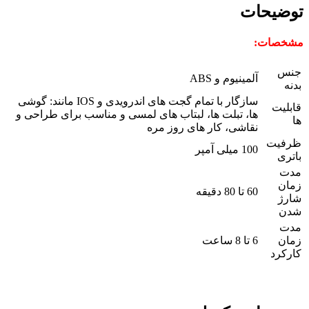
توضیحات
مشخصات:
جنس
آلمينيوم و ABS
بدنه
سازگار با تمام گجت های اندرویدی و IOS مانند: گوشی
قابلیت
ها، تبلت ها، لبتاب های لمسی و مناسب برای طراحی و
ها
نقاشی، کار های روز مره
ظرفیت
100 میلی آمپر
باتری
مدت
زمان
60 تا 80 دقيقه
شارژ
شدن
مدت
زمان
6 تا 8 ساعت
کارکرد