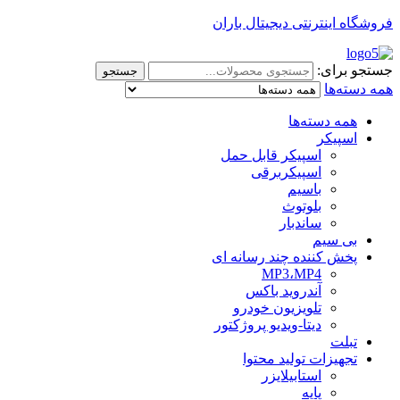
فروشگاه اینترنتی دیجیتال باران
جستجو برای:
جستجو
همه دسته‌ها
همه دسته‌ها
اسپیکر
اسپیکر قابل حمل
اسپیکربرقی
باسیم
بلوتوث
ساندبار
بی سیم
پخش کننده چند رسانه ای
MP3،MP4
آندروید باکس
تلویزیون خودرو
دیتا-ویدیو پروژکتور
تبلت
تجهیزات تولید محتوا
استابیلایزر
پایه