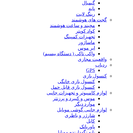
گیمبال
پایه
رینگ لایت
گجت های هوشمند
مچبند و ساعت هوشمند
کواد کوپتر
تجهیزات کمپینگ
ماساژور
ایر موس
واکی تاکی ( دستگاه بیسیم)
واقعیت مجازی
ردیاب
GPS
کنسول بازی
کنسول بازی خانگی
کنسول بازی قابل حمل
لوازم کامپیوتر و تجهیزات جانبی
موس و کیبرد و پرزنتر
موارد دیگر
لوازم جانبی گوشی موبایل
شارژر و باطری
کابل
پاوربانک
پایه نگهدارنده موبایل