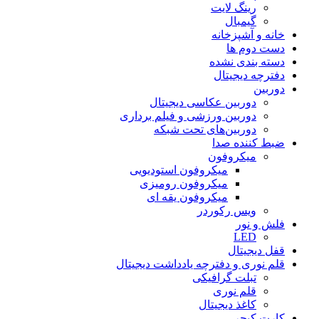
رینگ لایت
گیمبال
خانه و آشپزخانه
دست دوم ها
دسته بندی نشده
دفترچه دیجیتال
دوربین
دوربین عکاسی دیجیتال
دوربین‌ ورزشی و فیلم برداری
دوربین‌های تحت شبکه
ضبط کننده صدا
میکروفون
میکروفون استودیویی
میکروفون رومیزی
میکروفون یقه ای
ویس رکوردر
فلش و نور
LED
قفل دیجیتال
قلم نوری و دفترچه یادداشت دیجیتال
تبلت گرافیکی
قلم نوری
کاغذ دیجیتال
کارت کپچر