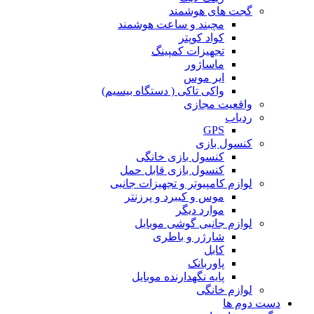
گجت های هوشمند
مچبند و ساعت هوشمند
کواد کوپتر
تجهیزات کمپینگ
ماساژور
ایر موس
واکی تاکی ( دستگاه بیسیم)
واقعیت مجازی
ردیاب
GPS
کنسول بازی
کنسول بازی خانگی
کنسول بازی قابل حمل
لوازم کامپیوتر و تجهیزات جانبی
موس و کیبرد و پرزنتر
موارد دیگر
لوازم جانبی گوشی موبایل
شارژر و باطری
کابل
پاوربانک
پایه نگهدارنده موبایل
لوازم خانگی
دست دوم ها