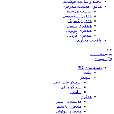
مچبند و ساعت هوشمند
هدفون،هدست،هندزفری
هدست بی سیم
هدفون استودیویی
هدفون گیمینگ
هنذفری با سیم
هنذفری بلوتوثی
هنذفری گردنی
واقعیت مجازی
منو
ورود/ ثبت نام
(0)
۰
تومان
دسته بندی کالا
تبلت
اسپیکر
اسپیکر قابل حمل
اسپیکر برقی
ساندبار
هدفون
هدست بی سیم
هنذفری با سیم
هنذفری بلوتوثی