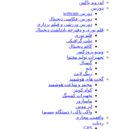
آندروید باکس
دوربین
دوربین webcam
دوربین عکاسی دیجیتال
دوربین‌ ورزشی و فیلم برداری
قلم نوری و دفترچه یادداشت دیجیتال
قلم نوری
تبلت گرافیکی
کاغذ دیجیتال
ویدیو پروژکتور
تجهیزات تولید محتوا
گیمبال
پایه
رینگ لایت
گجت های هوشمند
مچبند و ساعت هوشمند
کواد کوپتر
تجهیزات کمپینگ
ماساژور
ایر موس
واکی تاکی ( دستگاه بیسیم)
واقعیت مجازی
ردیاب
GPS