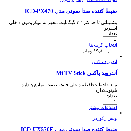
ضبط کننده صدا سونی مدل ICD-PX470
پشتیبانی تا حداکثر ۳۲ گیگابایت مجهز به میکروفون داخلی
استریو
تعداد:
انتخاب گزینه‌ها
۱۹,۸۰۰,۰۰۰
تومان
آندروید باکس
آندروید باکس Mi TV Stick
نوع حافظه:حافظه داخلی فلش صفحه نمایش:ندارد
بلوتوث:دارد
تعداد:
اطلاعات بیشتر
ویس رکوردر
ضبط کننده صدا سونی مدل ICD-UX570F