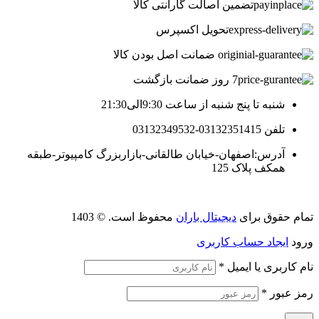
تضمین اصالت گارانتی کالا
تحویل اکسپرس
ضمانت اصل بودن کالا
7 روز ضمانت بازگشت
شنبه تا پنج شنبه از ساعت 9:30الی21:30
تلفن 03132351415-03132349532
آدرس:اصفهان-خیابان طالقانی-بازاربزرگ کامپیوتر-طبقه
همکف پلاک 125
تمام حقوق برای
دیجیتال باران
محفوظ است. © 1403
ورود
ایجاد حساب کاربری
نام کاربری یا ایمیل
*
رمز عبور
*