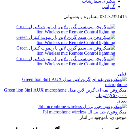
پیگیری سفارشات
گارانتی
031-32351415 مشاوره و پشتیبانی
قبلی
میکروفن یقه ای گرین لاین مدل Green lion 3in1 AUX microphone
۲,۷۵۰,۰۰۰
تومان
بعدی
میکروفون جی بی ال Jbl microphone wireless
موجودی:
ناموجود در انبار