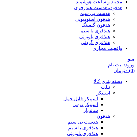
مچبند و ساعت هوشمند
هدفون،هدست،هندزفری
هدست بی سیم
هدفون استودیویی
هدفون گیمینگ
هنذفری با سیم
هنذفری بلوتوثی
هنذفری گردنی
واقعیت مجازی
منو
ورود/ ثبت نام
(0)
۰
تومان
دسته بندی کالا
تبلت
اسپیکر
اسپیکر قابل حمل
اسپیکر برقی
ساندبار
هدفون
هدست بی سیم
هنذفری با سیم
هنذفری بلوتوثی