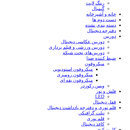
رینگ لایت
گیمبال
خانه و آشپزخانه
دست دوم ها
دسته بندی نشده
دفترچه دیجیتال
دوربین
دوربین عکاسی دیجیتال
دوربین‌ ورزشی و فیلم برداری
دوربین‌های تحت شبکه
ضبط کننده صدا
میکروفون
میکروفون استودیویی
میکروفون رومیزی
میکروفون یقه ای
ویس رکوردر
فلش و نور
LED
قفل دیجیتال
قلم نوری و دفترچه یادداشت دیجیتال
تبلت گرافیکی
قلم نوری
کاغذ دیجیتال
کارت کپچر