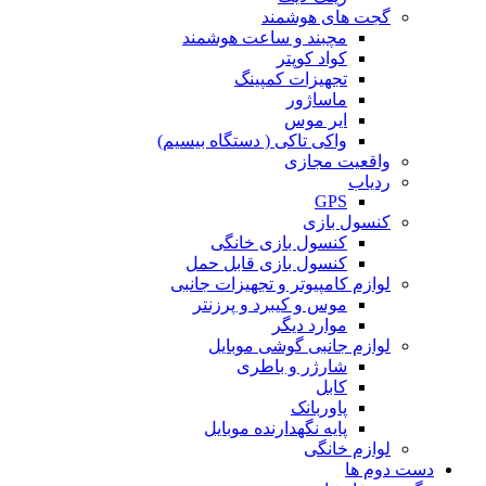
گجت های هوشمند
مچبند و ساعت هوشمند
کواد کوپتر
تجهیزات کمپینگ
ماساژور
ایر موس
واکی تاکی ( دستگاه بیسیم)
واقعیت مجازی
ردیاب
GPS
کنسول بازی
کنسول بازی خانگی
کنسول بازی قابل حمل
لوازم کامپیوتر و تجهیزات جانبی
موس و کیبرد و پرزنتر
موارد دیگر
لوازم جانبی گوشی موبایل
شارژر و باطری
کابل
پاوربانک
پایه نگهدارنده موبایل
لوازم خانگی
دست دوم ها