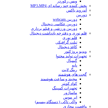
ویس رکوردر
پخش کننده چند رسانه ای MP3،MP4
آندروید باکس
دوربین
دوربین webcam
دوربین عکاسی دیجیتال
دوربین‌ ورزشی و فیلم برداری
قلم نوری و دفترچه یادداشت دیجیتال
قلم نوری
تبلت گرافیکی
کاغذ دیجیتال
ویدیو پروژکتور
تجهیزات تولید محتوا
گیمبال
پایه
رینگ لایت
گجت های هوشمند
مچبند و ساعت هوشمند
کواد کوپتر
تجهیزات کمپینگ
ماساژور
ایر موس
واکی تاکی ( دستگاه بیسیم)
واقعیت مجازی