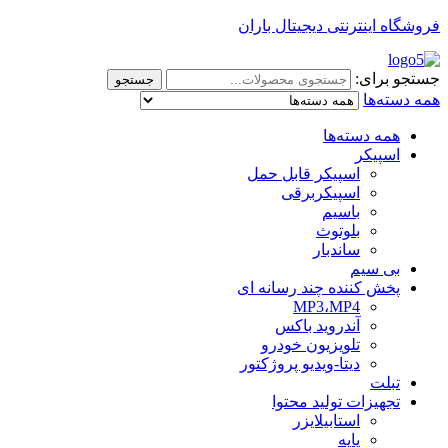
فروشگاه اینترنتی دیجیتال باران
جستجو برای:
جستجو
همه دسته‌ها
همه دسته‌ها
اسپیکر
اسپیکر قابل حمل
اسپیکربرقی
باسیم
بلوتوث
ساندبار
بی سیم
پخش کننده چند رسانه ای
MP3،MP4
آندروید باکس
تلویزیون خودرو
دیتا-ویدیو پروژکتور
تبلت
تجهیزات تولید محتوا
استابیلایزر
پایه