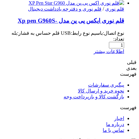
قلم نوری
/
قلم نوری و دفترچه یادداشت دیجیتال
قلم نوری ایکس پی پن مدل -Xp pen G960S
نوع اتصال:باسیم نوع رابط:USB قلم حساس به فشار:بله
تعداد:
اطلاعات بیشتر
قبلی
بعدی
فهرست
پیگیری سفارشات
نحوه خرید و ارسال کالا
بازگشت کالا و بازپرداخت وجه
فهرست
اخبار
درباره ما
تماس با ما