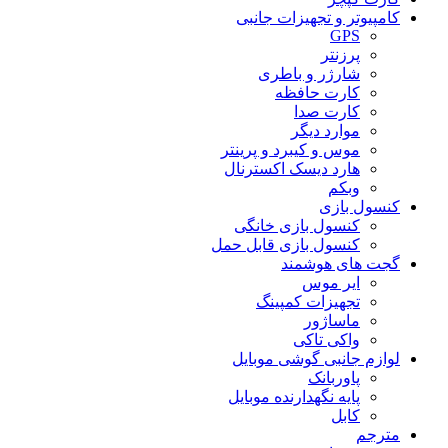
کامپیوتر و تجهیزات جانبی
GPS
پرزنتر
شارژر و باطری
کارت حافظه
کارت صدا
موارد دیگر
موس و کیبرد و پرینتر
هارد دیسک اکسترنال
وبکم
کنسول بازی
کنسول بازی خانگی
کنسول بازی قابل حمل
گجت های هوشمند
ایر موس
تجهیزات کمپینگ
ماساژور
واکی تاکی
لوازم جانبی گوشی موبایل
پاوربانک
پایه نگهدارنده موبایل
کابل
مترجم