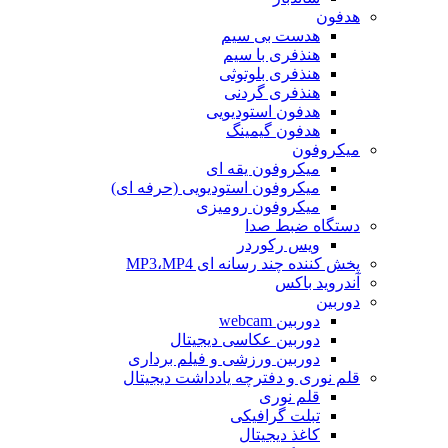
هدفون
هدست بی سیم
هنذفری با سیم
هنذفری بلوتوثی
هنذفری گردنی
هدفون استودیویی
هدفون گیمینگ
میکروفون
میکروفون یقه ای
میکروفون استودیویی (حرفه ای)
میکروفون رومیزی
دستگاه ضبط صدا
ویس رکوردر
پخش کننده چند رسانه ای MP3،MP4
آندروید باکس
دوربین
دوربین webcam
دوربین عکاسی دیجیتال
دوربین‌ ورزشی و فیلم برداری
قلم نوری و دفترچه یادداشت دیجیتال
قلم نوری
تبلت گرافیکی
کاغذ دیجیتال