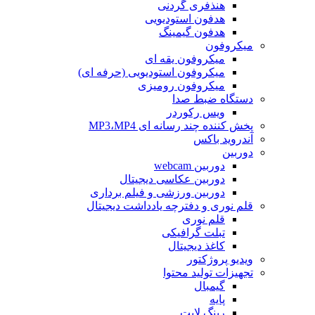
هنذفری گردنی
هدفون استودیویی
هدفون گیمینگ
میکروفون
میکروفون یقه ای
میکروفون استودیویی (حرفه ای)
میکروفون رومیزی
دستگاه ضبط صدا
ویس رکوردر
پخش کننده چند رسانه ای MP3،MP4
آندروید باکس
دوربین
دوربین webcam
دوربین عکاسی دیجیتال
دوربین‌ ورزشی و فیلم برداری
قلم نوری و دفترچه یادداشت دیجیتال
قلم نوری
تبلت گرافیکی
کاغذ دیجیتال
ویدیو پروژکتور
تجهیزات تولید محتوا
گیمبال
پایه
رینگ لایت