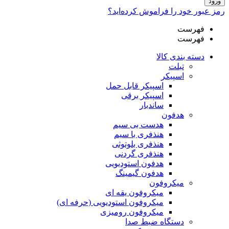
ورود
رمز عبور خود را فراموش کرده‌اید؟
فهرست
فهرست
دسته بندی کالا
تبلت
اسپیکر
اسپیکر قابل حمل
اسپیکر برقی
ساندبار
هدفون
هدست بی سیم
هنذفری با سیم
هنذفری بلوتوثی
هنذفری گردنی
هدفون استودیویی
هدفون گیمینگ
میکروفون
میکروفون یقه ای
میکروفون استودیویی (حرفه ای)
میکروفون رومیزی
دستگاه ضبط صدا