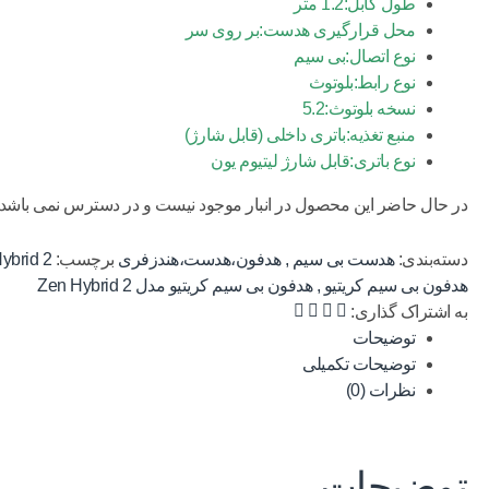
طول کابل:1.2 متر
محل قرارگیری هدست:بر روی سر
نوع اتصال:بی سیم
نوع رابط:بلوتوث
نسخه بلوتوث:5.2
منبع تغذیه:باتری داخلی (قابل شارژ)
نوع باتری:قابل شارژ لیتیوم یون
در حال حاضر این محصول در انبار موجود نیست و در دسترس نمی باشد.
دسته‌بندی:
هدست بی سیم
,
هدفون،هدست،هندزفری
برچسب:
ybrid 2
هدفون بی سیم کریتیو
,
هدفون بی سیم کریتیو مدل Zen Hybrid 2
به اشتراک گذاری:
توضیحات
توضیحات تکمیلی
نظرات (0)
توضیحات