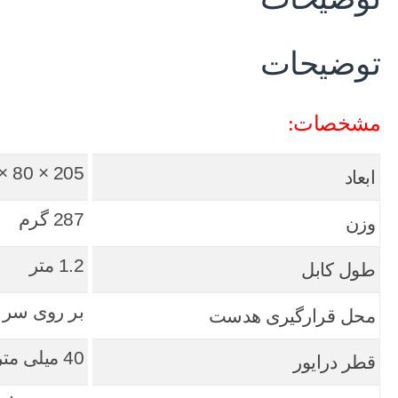
توضیحات
مشخصات:
205 × 80 × 160 میلی متر
ابعاد
287 گرم
وزن
1.2 متر
طول کابل
بر روی سر
محل قرارگیری هدست
40 میلی متر
قطر درایور