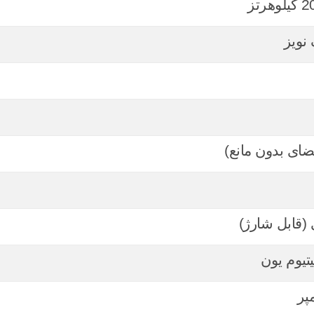
نویز
 (قابل شارژ)
تیوم یون