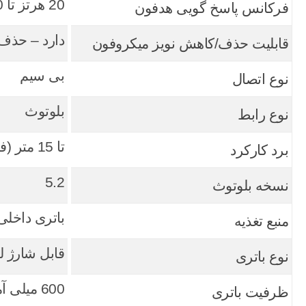
20 هرتز تا 20 کیلوهرتز
فرکانس پاسخ گویی هدفون
دارد – حذف 
قابلیت حذف/کاهش نویز میکروفون
بی سیم
نوع اتصال
بلوتوث
نوع رابط
تا 15 متر (فضای بدون مانع)
برد کارکرد
5.2
نسخه بلوتوث
باتری داخلی
منبع تغذیه
قابل شارژ لی
نوع باتری
600 میلی آمپر
ظرفیت باتری