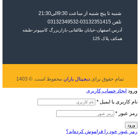
شنبه تا پنج شنبه از ساعت 9:30الی21:30
تلفن 03132351415-03132349532
آدرس:اصفهان-خیابان طالقانی-بازاربزرگ کامپیوتر-طبقه
همکف پلاک 125
تمام حقوق برای
دیجیتال باران
محفوظ است. © 1403
ورود
ایجاد حساب کاربری
نام کاربری یا ایمیل
*
رمز عبور
*
ورود
رمز عبور خود را فراموش کرده‌اید؟