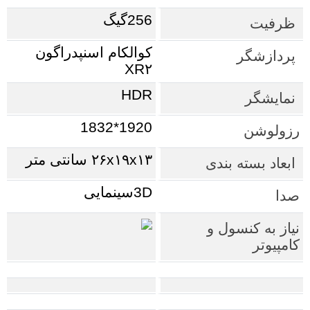
256گیگ
ظرفیت
کوالکام اسنپدراگون
پردازشگر
XR۲
HDR
نمایشگر
1920*1832
رزولوشن
۲۶x۱۹x۱۳ سانتی متر
ابعاد بسته بندی
3Dسینمایی
صدا
نیاز به کنسول و
کامپیوتر