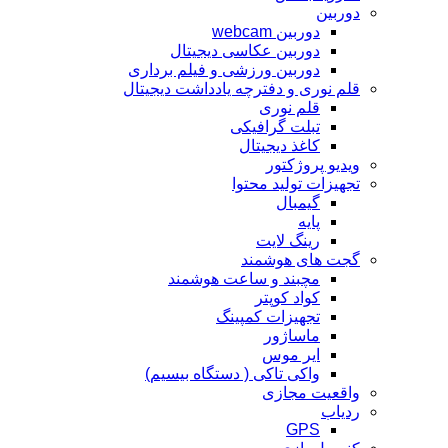
دوربین
دوربین webcam
دوربین عکاسی دیجیتال
دوربین‌ ورزشی و فیلم برداری
قلم نوری و دفترچه یادداشت دیجیتال
قلم نوری
تبلت گرافیکی
کاغذ دیجیتال
ویدیو پروژکتور
تجهیزات تولید محتوا
گیمبال
پایه
رینگ لایت
گجت های هوشمند
مچبند و ساعت هوشمند
کواد کوپتر
تجهیزات کمپینگ
ماساژور
ایر موس
واکی تاکی ( دستگاه بیسیم)
واقعیت مجازی
ردیاب
GPS