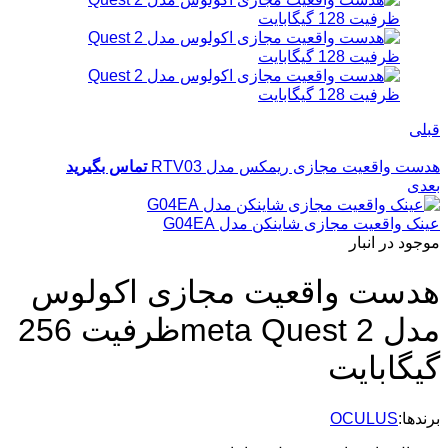
قبلی
هدست واقعیت مجازی ریمکس مدل RTV03
تماس بگیرید
بعدی
عینک واقعیت مجازی شاینکن مدل G04EA
موجود در انبار
هدست واقعیت مجازی اکولوس
مدل meta Quest 2ظرفیت 256
گیگابایت
برندها:
OCULUS