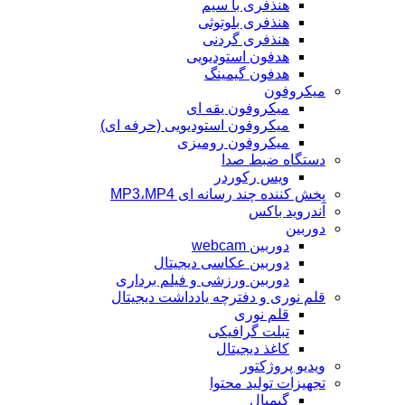
هنذفری با سیم
هنذفری بلوتوثی
هنذفری گردنی
هدفون استودیویی
هدفون گیمینگ
میکروفون
میکروفون یقه ای
میکروفون استودیویی (حرفه ای)
میکروفون رومیزی
دستگاه ضبط صدا
ویس رکوردر
پخش کننده چند رسانه ای MP3،MP4
آندروید باکس
دوربین
دوربین webcam
دوربین عکاسی دیجیتال
دوربین‌ ورزشی و فیلم برداری
قلم نوری و دفترچه یادداشت دیجیتال
قلم نوری
تبلت گرافیکی
کاغذ دیجیتال
ویدیو پروژکتور
تجهیزات تولید محتوا
گیمبال