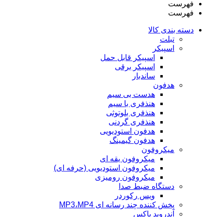
فهرست
فهرست
دسته بندی کالا
تبلت
اسپیکر
اسپیکر قابل حمل
اسپیکر برقی
ساندبار
هدفون
هدست بی سیم
هنذفری با سیم
هنذفری بلوتوثی
هنذفری گردنی
هدفون استودیویی
هدفون گیمینگ
میکروفون
میکروفون یقه ای
میکروفون استودیویی (حرفه ای)
میکروفون رومیزی
دستگاه ضبط صدا
ویس رکوردر
پخش کننده چند رسانه ای MP3،MP4
آندروید باکس