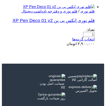
قلم نوری
/
قلم نوری و دفترچه یادداشت دیجیتال
قلم نوری ایکس پی پن XP Pen Deco 01 v2
تعداد:
انتخاب گزینه‌ها
۱۲,۹۰۰,۰۰۰
تومان
تضمین
اصالت گارانتی کالا
ضمانت اصل بودن
کالا
تحویل اکسپرس
7
روز ضمانت بازگشت