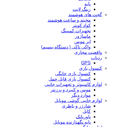
پایه
رینگ لایت
گجت های هوشمند
مچبند و ساعت هوشمند
کواد کوپتر
تجهیزات کمپینگ
ماساژور
ایر موس
واکی تاکی ( دستگاه بیسیم)
واقعیت مجازی
ردیاب
GPS
کنسول بازی
کنسول بازی خانگی
کنسول بازی قابل حمل
لوازم کامپیوتر و تجهیزات جانبی
موس و کیبرد و پرزنتر
موارد دیگر
لوازم جانبی گوشی موبایل
شارژر و باطری
کابل
پاوربانک
پایه نگهدارنده موبایل