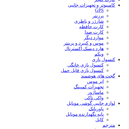
کامپیوتر و تجهیزات جانبی
GPS
پرزنتر
شارژر و باطری
کارت حافظه
کارت صدا
موارد دیگر
موس و کیبرد و پرینتر
هارد دیسک اکسترنال
وبکم
کنسول بازی
کنسول بازی خانگی
کنسول بازی قابل حمل
گجت های هوشمند
ایر موس
تجهیزات کمپینگ
ماساژور
واکی تاکی
لوازم جانبی گوشی موبایل
پاوربانک
پایه نگهدارنده موبایل
کابل
مترجم