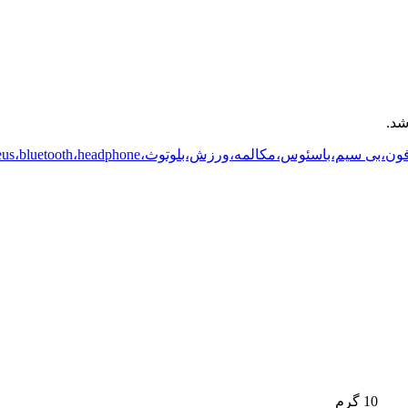
شد.
،بی سیم،باسئوس،مکالمه،ورزش،بلوتوث،ENCOK W04،Baseus،bluetooth،headphone
10 گرم