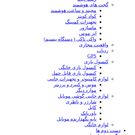
گجت های هوشمند
مچبند و ساعت هوشمند
کواد کوپتر
تجهیزات کمپینگ
ماساژور
ایر موس
واکی تاکی ( دستگاه بیسیم)
واقعیت مجازی
ردیاب
GPS
کنسول بازی
کنسول بازی خانگی
کنسول بازی قابل حمل
لوازم کامپیوتر و تجهیزات جانبی
موس و کیبرد و پرزنتر
موارد دیگر
لوازم جانبی گوشی موبایل
شارژر و باطری
کابل
پاوربانک
پایه نگهدارنده موبایل
لوازم خانگی
دست دوم ها