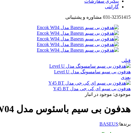
پیگیری سفارشات
گارانتی
031-32351415 مشاوره و پشتیبانی
قبلی
هدفون بی سیم سامسونگ مدل Level U
بعدی
هدفون بی سیم ای کی جی مدل Y45 BT
موجودی:
موجود در انبار
هدفون بی سیم باسئوس مدل Baseus Encok W04
برندها:
BASEUS