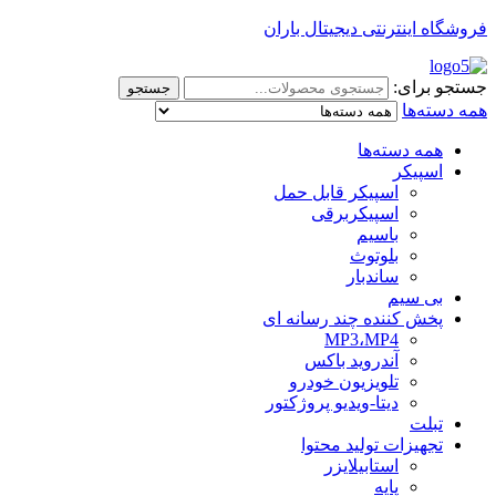
فروشگاه اینترنتی دیجیتال باران
جستجو برای:
جستجو
همه دسته‌ها
همه دسته‌ها
اسپیکر
اسپیکر قابل حمل
اسپیکربرقی
باسیم
بلوتوث
ساندبار
بی سیم
پخش کننده چند رسانه ای
MP3،MP4
آندروید باکس
تلویزیون خودرو
دیتا-ویدیو پروژکتور
تبلت
تجهیزات تولید محتوا
استابیلایزر
پایه