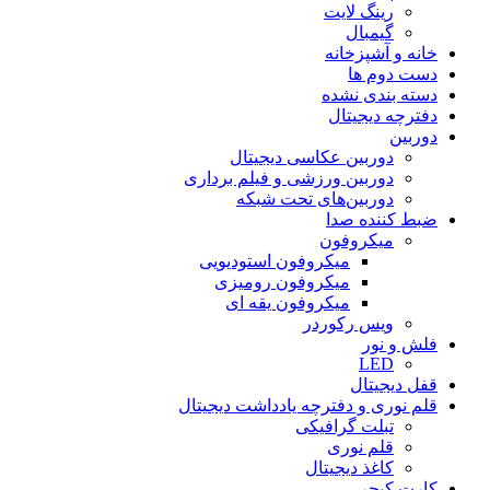
رینگ لایت
گیمبال
خانه و آشپزخانه
دست دوم ها
دسته بندی نشده
دفترچه دیجیتال
دوربین
دوربین عکاسی دیجیتال
دوربین‌ ورزشی و فیلم برداری
دوربین‌های تحت شبکه
ضبط کننده صدا
میکروفون
میکروفون استودیویی
میکروفون رومیزی
میکروفون یقه ای
ویس رکوردر
فلش و نور
LED
قفل دیجیتال
قلم نوری و دفترچه یادداشت دیجیتال
تبلت گرافیکی
قلم نوری
کاغذ دیجیتال
کارت کپچر