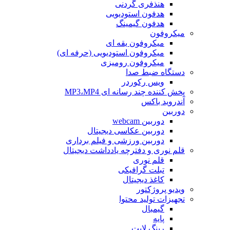
هنذفری گردنی
هدفون استودیویی
هدفون گیمینگ
میکروفون
میکروفون یقه ای
میکروفون استودیویی (حرفه ای)
میکروفون رومیزی
دستگاه ضبط صدا
ویس رکوردر
پخش کننده چند رسانه ای MP3،MP4
آندروید باکس
دوربین
دوربین webcam
دوربین عکاسی دیجیتال
دوربین‌ ورزشی و فیلم برداری
قلم نوری و دفترچه یادداشت دیجیتال
قلم نوری
تبلت گرافیکی
کاغذ دیجیتال
ویدیو پروژکتور
تجهیزات تولید محتوا
گیمبال
پایه
رینگ لایت