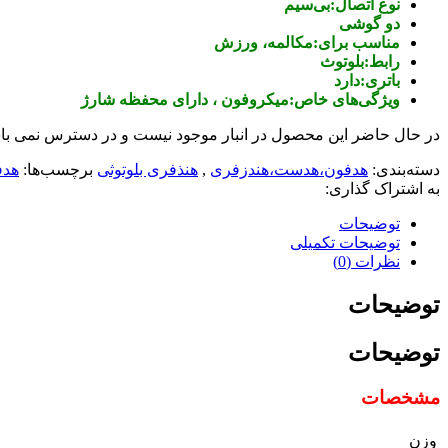
نوع اتصال:بی‌سیم
دو گوشی
مناسب برای:مکالمه، ورزش
رابط:بلوتوث
باتری:دارد
ویژگی‌های خاص:میکروفون ، دارای محفظه شارژ
در حال حاضر این محصول در انبار موجود نیست و در دسترس نمی با
دسته‌بندی:
هدفون،هدست،هندزفری
,
هنذفری بلوتوثی
برچسب‌ها:
هدفون
به اشتراک گذاری:
توضیحات
توضیحات تکمیلی
نظرات (0)
توضیحات
توضیحات
مشخصات
وزن