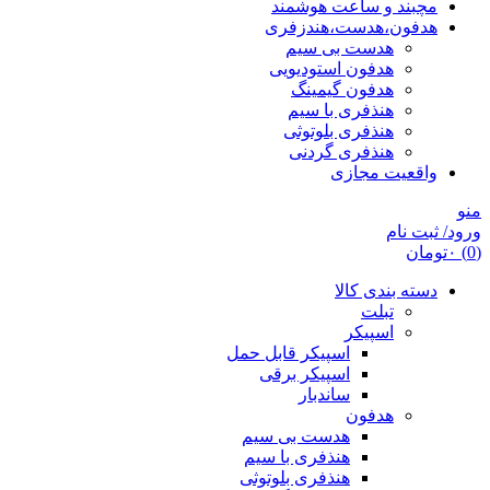
مچبند و ساعت هوشمند
هدفون،هدست،هندزفری
هدست بی سیم
هدفون استودیویی
هدفون گیمینگ
هنذفری با سیم
هنذفری بلوتوثی
هنذفری گردنی
واقعیت مجازی
منو
ورود/ ثبت نام
(0)
۰
تومان
دسته بندی کالا
تبلت
اسپیکر
اسپیکر قابل حمل
اسپیکر برقی
ساندبار
هدفون
هدست بی سیم
هنذفری با سیم
هنذفری بلوتوثی