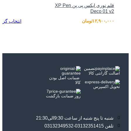
قلم نوری ایکس پی پن XP Pen
Deco 01 v2
۱۲,۹۰۰,۰۰۰
تومان
انتخاب گزینه
تضمین
اصالت گارانتی کالا
ضمانت اصل بودن
کالا
تحویل اکسپرس
7
روز ضمانت بازگشت
شنبه تا پنج شنبه از ساعت 9:30الی21:30
تلفن 03132351415-03132349532