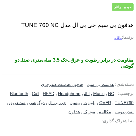
موجود در انبار
هدفون بی سیم جی بی ال مدل TUNE 760 NC
برندها:
JBL
مقاومت در برابر رطوبت و عرق..جک 3.5 میلی‌متری صدا..دو
گوشی
دسته‌بندی:
هدست بی سیم
,
هدفون،هدست،هندزفری
برچسب:
,
NC
,
Music
,
Jbl
,
Headphone
,
HEAD
,
Call
,
Bluetooth
TUNE760
,
OVER
,
بلوتوث
,
بیسیم
,
جی بی ال
,
دوگوشی
,
ضدتعریق
,
ضدرطوبت
,
مکالمه
,
موزیک
,
هدفون
به اشتراک گذاری: