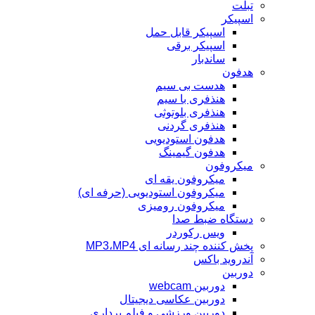
تبلت
اسپیکر
اسپیکر قابل حمل
اسپیکر برقی
ساندبار
هدفون
هدست بی سیم
هنذفری با سیم
هنذفری بلوتوثی
هنذفری گردنی
هدفون استودیویی
هدفون گیمینگ
میکروفون
میکروفون یقه ای
میکروفون استودیویی (حرفه ای)
میکروفون رومیزی
دستگاه ضبط صدا
ویس رکوردر
پخش کننده چند رسانه ای MP3،MP4
آندروید باکس
دوربین
دوربین webcam
دوربین عکاسی دیجیتال
دوربین‌ ورزشی و فیلم برداری