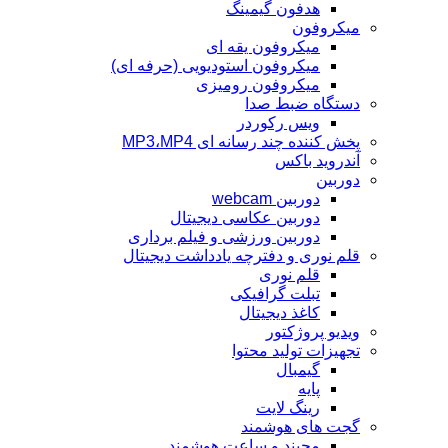
هدفون گیمینگ
میکروفون
میکروفون یقه ای
میکروفون استودیویی (حرفه ای)
میکروفون رومیزی
دستگاه ضبط صدا
ویس رکوردر
پخش کننده چند رسانه ای MP3،MP4
آندروید باکس
دوربین
دوربین webcam
دوربین عکاسی دیجیتال
دوربین‌ ورزشی و فیلم برداری
قلم نوری و دفترچه یادداشت دیجیتال
قلم نوری
تبلت گرافیکی
کاغذ دیجیتال
ویدیو پروژکتور
تجهیزات تولید محتوا
گیمبال
پایه
رینگ لایت
گجت های هوشمند
مچبند و ساعت هوشمند