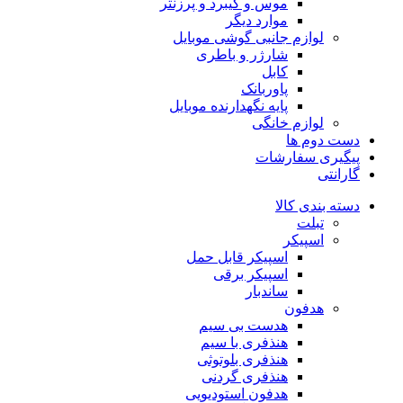
موس و کیبرد و پرزنتر
موارد دیگر
لوازم جانبی گوشی موبایل
شارژر و باطری
کابل
پاوربانک
پایه نگهدارنده موبایل
لوازم خانگی
دست دوم ها
پیگیری سفارشات
گارانتی
دسته بندی کالا
تبلت
اسپیکر
اسپیکر قابل حمل
اسپیکر برقی
ساندبار
هدفون
هدست بی سیم
هنذفری با سیم
هنذفری بلوتوثی
هنذفری گردنی
هدفون استودیویی