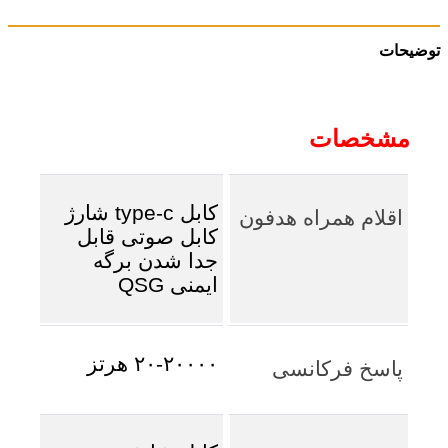
توضیحات
مشخصات
کابل type-c شارژ
اقلام همراه هدفون
کابل صوتی قابل
جدا شدن برگه
ایمنی QSG
۲۰-۲۰۰۰۰ هرتز
پاسخ فرکانسی