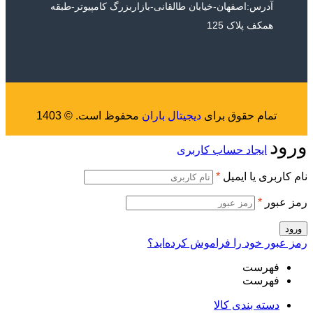
آدرس:اصفهان-خیابان طالقانی-بازاربزرگ کامپیوتر-طبقه
همکف پلاک 125
تمام حقوق برای
دیجیتال باران
محفوظ است. © 1403
ورود
ایجاد حساب کاربری
نام کاربری یا ایمیل
*
رمز عبور
*
ورود
رمز عبور خود را فراموش کرده‌اید؟
فهرست
فهرست
دسته بندی کالا