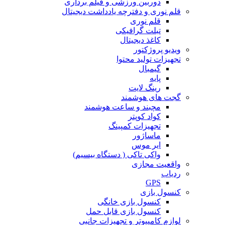
دوربین‌ ورزشی و فیلم برداری
قلم نوری و دفترچه یادداشت دیجیتال
قلم نوری
تبلت گرافیکی
کاغذ دیجیتال
ویدیو پروژکتور
تجهیزات تولید محتوا
گیمبال
پایه
رینگ لایت
گجت های هوشمند
مچبند و ساعت هوشمند
کواد کوپتر
تجهیزات کمپینگ
ماساژور
ایر موس
واکی تاکی ( دستگاه بیسیم)
واقعیت مجازی
ردیاب
GPS
کنسول بازی
کنسول بازی خانگی
کنسول بازی قابل حمل
لوازم کامپیوتر و تجهیزات جانبی