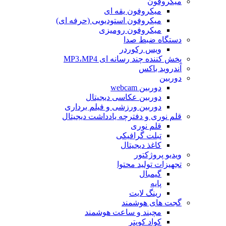
میکروفون
میکروفون یقه ای
میکروفون استودیویی (حرفه ای)
میکروفون رومیزی
دستگاه ضبط صدا
ویس رکوردر
پخش کننده چند رسانه ای MP3،MP4
آندروید باکس
دوربین
دوربین webcam
دوربین عکاسی دیجیتال
دوربین‌ ورزشی و فیلم برداری
قلم نوری و دفترچه یادداشت دیجیتال
قلم نوری
تبلت گرافیکی
کاغذ دیجیتال
ویدیو پروژکتور
تجهیزات تولید محتوا
گیمبال
پایه
رینگ لایت
گجت های هوشمند
مچبند و ساعت هوشمند
کواد کوپتر