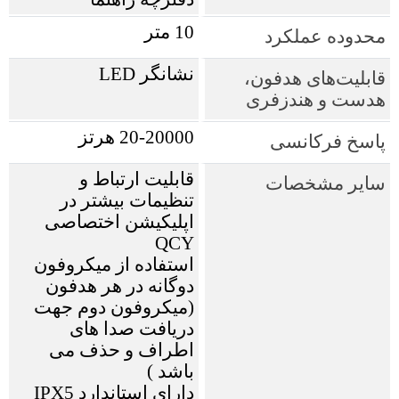
10 متر
محدوده عملکرد
نشانگر LED
قابلیت‌های هدفون،
هدست و هندزفری
20-20000 هرتز
پاسخ فرکانسی
قابلیت ارتباط و
سایر مشخصات
تنظیمات بیشتر در
اپلیکیشن اختصاصی
QCY
استفاده از میکروفون
دوگانه در هر هدفون
(میکروفون دوم جهت
دریافت صدا های
اطراف و حذف می
باشد )
دارای استاندارد IPX5