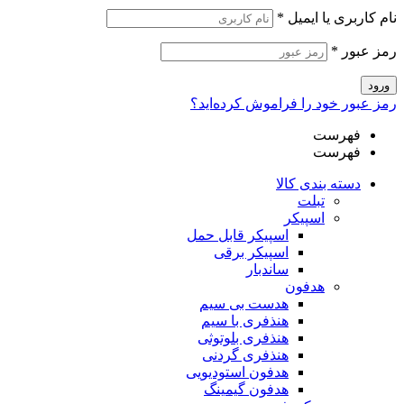
نام کاربری یا ایمیل
*
رمز عبور
*
ورود
رمز عبور خود را فراموش کرده‌اید؟
فهرست
فهرست
دسته بندی کالا
تبلت
اسپیکر
اسپیکر قابل حمل
اسپیکر برقی
ساندبار
هدفون
هدست بی سیم
هنذفری با سیم
هنذفری بلوتوثی
هنذفری گردنی
هدفون استودیویی
هدفون گیمینگ