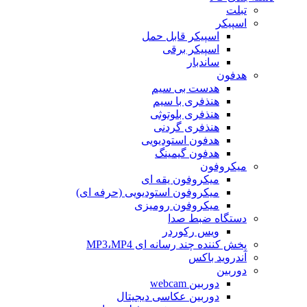
تبلت
اسپیکر
اسپیکر قابل حمل
اسپیکر برقی
ساندبار
هدفون
هدست بی سیم
هنذفری با سیم
هنذفری بلوتوثی
هنذفری گردنی
هدفون استودیویی
هدفون گیمینگ
میکروفون
میکروفون یقه ای
میکروفون استودیویی (حرفه ای)
میکروفون رومیزی
دستگاه ضبط صدا
ویس رکوردر
پخش کننده چند رسانه ای MP3،MP4
آندروید باکس
دوربین
دوربین webcam
دوربین عکاسی دیجیتال