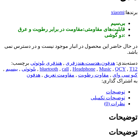
برندها:
xiaomi
بی‌سیم
قابلیت‌های مقاومتی:مقاومت در برابر رطوبت و عرق
:دو گوشی
در حال حاضر این محصول در انبار موجود نیست و در دسترس نمی
باشد.
دسته‌بندی:
هدفون،هدست،هندزفری
,
هنذفری بلوتوثی
برچسب:
T12
,
QCY
,
Music
,
Headphone
,
call
,
bluetooth
,
بلوتوثی
,
بیسیم
,
کیو سی وای
,
مقاوت رطوبت
,
مقاومت تعریق
,
هدفون
به اشتراک گذاری:
توضیحات
توضیحات تکمیلی
نظرات (0)
توضیحات
توضیحات