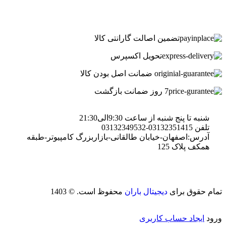
تضمین اصالت گارانتی کالا
تحویل اکسپرس
ضمانت اصل بودن کالا
7 روز ضمانت بازگشت
شنبه تا پنج شنبه از ساعت 9:30الی21:30
تلفن 03132351415-03132349532
آدرس:اصفهان-خیابان طالقانی-بازاربزرگ کامپیوتر-طبقه
همکف پلاک 125
تمام حقوق برای
دیجیتال باران
محفوظ است. © 1403
ورود
ایجاد حساب کاربری