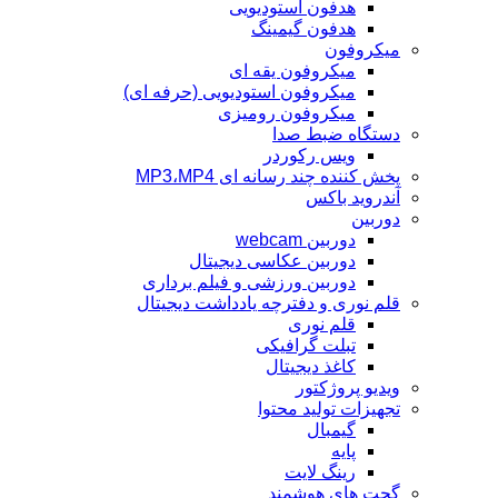
هدفون استودیویی
هدفون گیمینگ
میکروفون
میکروفون یقه ای
میکروفون استودیویی (حرفه ای)
میکروفون رومیزی
دستگاه ضبط صدا
ویس رکوردر
پخش کننده چند رسانه ای MP3،MP4
آندروید باکس
دوربین
دوربین webcam
دوربین عکاسی دیجیتال
دوربین‌ ورزشی و فیلم برداری
قلم نوری و دفترچه یادداشت دیجیتال
قلم نوری
تبلت گرافیکی
کاغذ دیجیتال
ویدیو پروژکتور
تجهیزات تولید محتوا
گیمبال
پایه
رینگ لایت
گجت های هوشمند