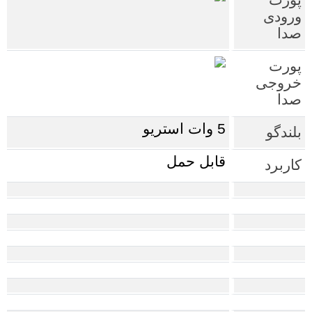
ورودی
صدا
پورت
خروجی
صدا
5 وات استریو
بلندگو
قابل حمل
کاربرد