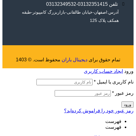
تلفن 03132351415-03132349532
آدرس:اصفهان-خیابان طالقانی-بازاربزرگ کامپیوتر-طبقه
همکف پلاک 125
تمام حقوق برای
دیجیتال باران
محفوظ است. © 1403
ورود
ایجاد حساب کاربری
نام کاربری یا ایمیل
*
رمز عبور
*
ورود
رمز عبور خود را فراموش کرده‌اید؟
فهرست
فهرست