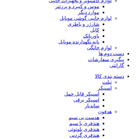
لوازم کامپیوتر و تجهیزات جانبی
موس و کیبرد و پرزنتر
موارد دیگر
لوازم جانبی گوشی موبایل
شارژر و باطری
کابل
پاوربانک
پایه نگهدارنده موبایل
لوازم خانگی
دست دوم ها
پیگیری سفارشات
گارانتی
دسته بندی کالا
تبلت
اسپیکر
اسپیکر قابل حمل
اسپیکر برقی
ساندبار
هدفون
هدست بی سیم
هنذفری با سیم
هنذفری بلوتوثی
هنذفری گردنی