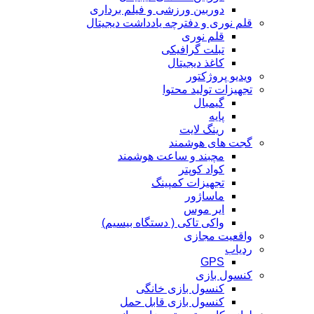
دوربین‌ ورزشی و فیلم برداری
قلم نوری و دفترچه یادداشت دیجیتال
قلم نوری
تبلت گرافیکی
کاغذ دیجیتال
ویدیو پروژکتور
تجهیزات تولید محتوا
گیمبال
پایه
رینگ لایت
گجت های هوشمند
مچبند و ساعت هوشمند
کواد کوپتر
تجهیزات کمپینگ
ماساژور
ایر موس
واکی تاکی ( دستگاه بیسیم)
واقعیت مجازی
ردیاب
GPS
کنسول بازی
کنسول بازی خانگی
کنسول بازی قابل حمل