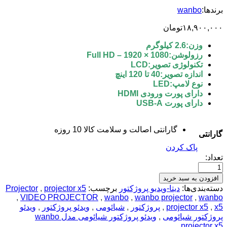
برندها:
wanbo
۱۸,۹۰۰,۰۰۰
تومان
وزن:2.6 کیلوگرم
رزولوشن:Full HD – 1920 × 1080
تکنولوژی تصویر:LCD
اندازه تصویر:40 تا 120 اینچ
نوع لامپ:LED
دارای پورت ورودی HDMI
دارای پورت USB-A
گارانتی اصالت و سلامت کالا 10 روزه
گارانتی
پاک کردن
تعداد:
افزودن به سبد خرید
دسته‌بندی‌ها:
دیتا-ویدیو پروژکتور
برچسب:
projector x5
,
Projector
,
VIDEO PROJECTOR
,
wanbo
,
wanbo projector
,
wanbo
x5
,
projector x5
,
پروژکتور
,
شیائومی
,
ویدئو پروژکتور
,
ویدئو
پروژکتور شیائومی
,
ویدئو پروژکتور شیائومی مدل wanbo
projector x5