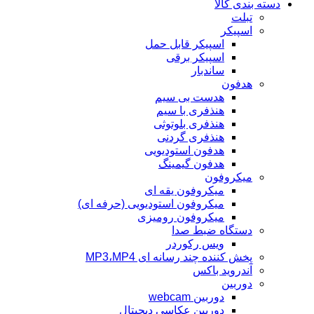
دسته بندی کالا
تبلت
اسپیکر
اسپیکر قابل حمل
اسپیکر برقی
ساندبار
هدفون
هدست بی سیم
هنذفری با سیم
هنذفری بلوتوثی
هنذفری گردنی
هدفون استودیویی
هدفون گیمینگ
میکروفون
میکروفون یقه ای
میکروفون استودیویی (حرفه ای)
میکروفون رومیزی
دستگاه ضبط صدا
ویس رکوردر
پخش کننده چند رسانه ای MP3،MP4
آندروید باکس
دوربین
دوربین webcam
دوربین عکاسی دیجیتال