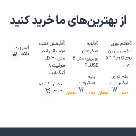
از بهترین‌های ما خرید کنید
آندروید
باکس Mi
TV Stick
قلم نوری
پایه
ایکس پی
میکروفن
پخش کننده
پن XP Pen
رومیزی مدل
موسیقی
۱۲,۹۰۰,۰۰۰
تومان
۲,۰۹۹,۰۰۰
تومان
NB-35
Deco 01 V2
لندر مدل
LD-30 –
ظرفیت 8
گیگابایت