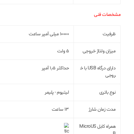
مشخصات فنی
ظرفیت
۱۰۰۰۰ میلی آمپر ساعت
میزان ولتاژ خروجی
۵ ولت
دارای درگاه USB با خ
حداکثر ۱٫۵ آمپر
روجی
نوع باتری
لیتیوم ‎- پلیمر
مدت زمان شارژ
۱۳ ساعت
همراه کابل MicroUS
B