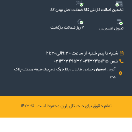
تضمین اصالت گارانتی کالا
ضمانت اصل بودن کالا
7 روز ضمانت بازگشت
تحویل اکسپرس
شنبه تا پنج شنبه از ساعت 9:30الی21:30
تلفن 03132351415-03132349532
آدرس:اصفهان-خیابان طالقانی-بازاربزرگ کامپیوتر-طبقه همکف پلاک
125
تمام حقوق برای
دیجیتال باران
محفوظ است. © 1403