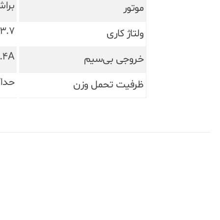
براشلس DC مدل 05
موتور
3.7 ولت
ولتاژ کاری
5V / 0.4A – مناسب برا
خروجی بی‌سیم
حداکثر 
ظرفیت تحمل وزن