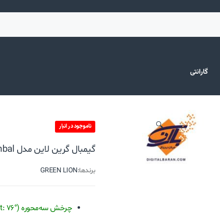
گارانتی
🔍
ناموجود در انبار
گیمبال گرین لاین مدل Green Lion New York Gimbal
برندها:
GREEN LION
چرخش سه‌محوره (Pan: 310° / Roll: 330° / Tilt: 76°)