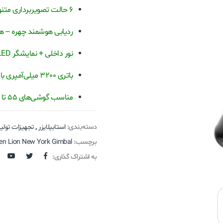
6 حالت تصویربرداری متنوع (حتی برای اکشن‌شات‌ها!)
ردیابی هوشمند چهره – 
نور داخلی + نمایشگر OLED = کنترل بیشتر، تصویر بهتر
باتری 3200 میلی‌آمپری با شارژ سریع – تا 10 ساعت استفاده
مناسب گوشی‌های 55 تا 90 میلی‌متر، تا وزن 250 گرم
دسته‌بندی:
استابیلایزر
,
تجهیزات تولید
برچسب:
en Lion New York Gimbal
به اشتراک گذاری: